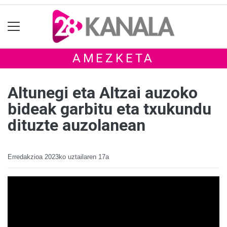
AMEZKETA
Altunegi eta Altzai auzoko
bideak garbitu eta txukundu
dituzte auzolanean
Erredakzioa
2023ko uztailaren 17a