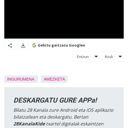
Gehitu gaitzazu Googlen
Entzun
Itzuli
INGURUMENA
AMEZKETA
DESKARGATU GURE APPa!
Bilatu 28 Kanala zure Android eta iOS aplikazio
bilatzailean eta deskargatu. Bertan
28KanalaKide
txartel digitalak eskaintzen