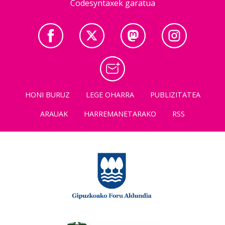
Codesyntaxek garatua
HONI BURUZ
LEGE OHARRA
PUBLIZITATEA
ARAUAK
HARREMANETARAKO
RSS