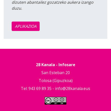
dizuten abantailez gozatzeko aukera izango
duzu.
APLIKAZIOA
28 Kanala - Infosare
San Esteban 20
Tolosa (Gipuzkoa)
Tel: 943 69 89 35 -
info@28kanala.eus