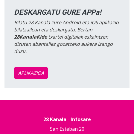
DESKARGATU GURE APPa!
Bilatu 28 Kanala zure Android eta iOS aplikazio
bilatzailean eta deskargatu. Bertan
28KanalaKide
txartel digitalak eskaintzen
dizuten abantailez gozatzeko aukera izango
duzu.
APLIKAZIOA
28 Kanala - Infosare
San Esteban 20