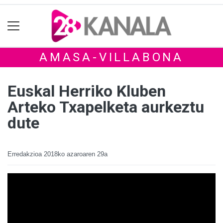
AMASA-VILLABONA
Euskal Herriko Kluben
Arteko Txapelketa aurkeztu
dute
Erredakzioa
2018ko azaroaren 29a