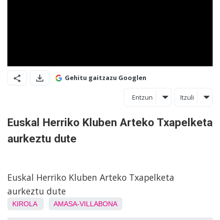
Gehitu gaitzazu Googlen
Entzun
Itzuli
Euskal Herriko Kluben Arteko Txapelketa
aurkeztu dute
Euskal Herriko Kluben Arteko Txapelketa
aurkeztu dute
KIROLA
AMASA-VILLABONA