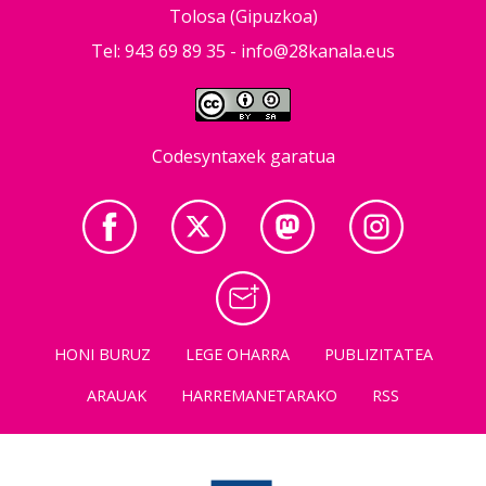
Tolosa (Gipuzkoa)
Tel: 943 69 89 35 -
info@28kanala.eus
Codesyntaxek garatua
HONI BURUZ
LEGE OHARRA
PUBLIZITATEA
ARAUAK
HARREMANETARAKO
RSS