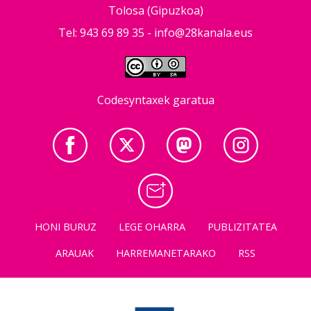
Tolosa (Gipuzkoa)
Tel: 943 69 89 35 -
info@28kanala.eus
Codesyntaxek garatua
HONI BURUZ
LEGE OHARRA
PUBLIZITATEA
ARAUAK
HARREMANETARAKO
RSS