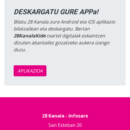
DESKARGATU GURE APPa!
Bilatu 28 Kanala zure Android eta iOS aplikazio
bilatzailean eta deskargatu. Bertan
28KanalaKide
txartel digitalak eskaintzen
dizuten abantailez gozatzeko aukera izango
duzu.
APLIKAZIOA
28 Kanala - Infosare
San Esteban 20