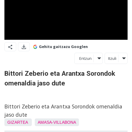
Gehitu gaitzazu Googlen
Entzun
Itzuli
Bittori Zeberio eta Arantxa Sorondok
omenaldia jaso dute
Bittori Zeberio eta Arantxa Sorondok omenaldia
jaso dute
GIZARTEA
AMASA-VILLABONA