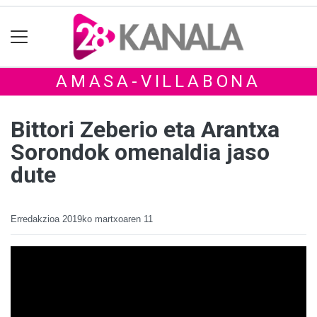
AMASA-VILLABONA
Bittori Zeberio eta Arantxa
Sorondok omenaldia jaso
dute
Erredakzioa
2019ko martxoaren 11