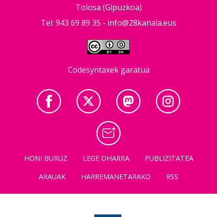
Tolosa (Gipuzkoa)
Tel: 943 69 89 35 -
info@28kanala.eus
Codesyntaxek garatua
HONI BURUZ
LEGE OHARRA
PUBLIZITATEA
ARAUAK
HARREMANETARAKO
RSS