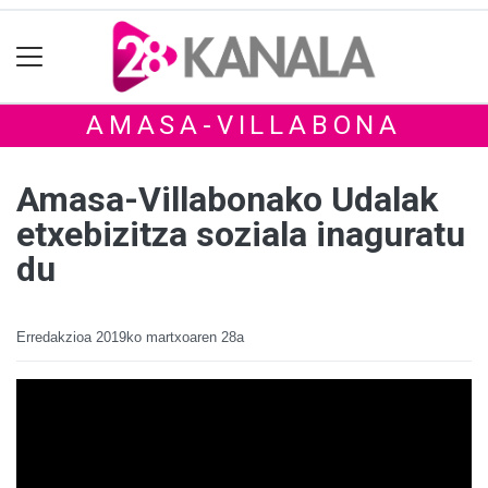
AMASA-VILLABONA
Amasa-Villabonako Udalak
etxebizitza soziala inaguratu
du
Erredakzioa
2019ko martxoaren 28a