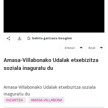
Gehitu gaitzazu Googlen
Entzun
Itzuli
Amasa-Villabonako Udalak etxebizitza
soziala inaguratu du
Amasa-Villabonako Udalak etxebizitza soziala
inaguratu du
GIZARTEA
AMASA-VILLABONA