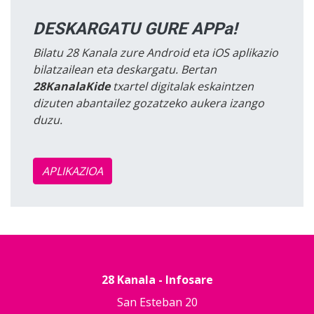
DESKARGATU GURE APPa!
Bilatu 28 Kanala zure Android eta iOS aplikazio
bilatzailean eta deskargatu. Bertan
28KanalaKide
txartel digitalak eskaintzen
dizuten abantailez gozatzeko aukera izango
duzu.
APLIKAZIOA
28 Kanala - Infosare
San Esteban 20