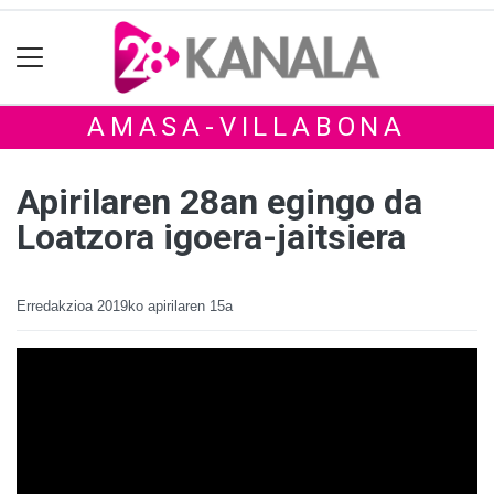
AMASA-VILLABONA
Apirilaren 28an egingo da
Loatzora igoera-jaitsiera
Erredakzioa
2019ko apirilaren 15a