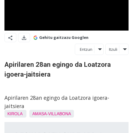
Gehitu gaitzazu Googlen
Entzun
Itzuli
Apirilaren 28an egingo da Loatzora
igoera-jaitsiera
Apirilaren 28an egingo da Loatzora igoera-
jaitsiera
KIROLA
AMASA-VILLABONA