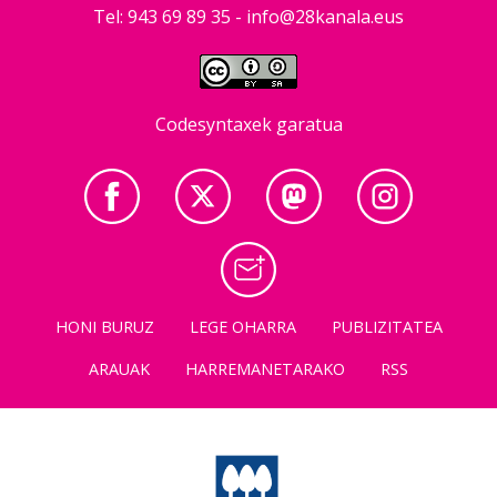
Tel: 943 69 89 35 -
info@28kanala.eus
Codesyntaxek garatua
HONI BURUZ
LEGE OHARRA
PUBLIZITATEA
ARAUAK
HARREMANETARAKO
RSS