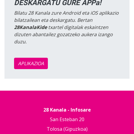
DESKARGATU GURE APPa!
Bilatu 28 Kanala zure Android eta iOS aplikazio
bilatzailean eta deskargatu. Bertan
28KanalaKide
txartel digitalak eskaintzen
dizuten abantailez gozatzeko aukera izango
duzu.
APLIKAZIOA
28 Kanala - Infosare
San Esteban 20
Tolosa (Gipuzkoa)