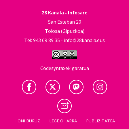
28 Kanala - Infosare
San Esteban 20
Tolosa (Gipuzkoa)
Tel: 943 69 89 35 -
info@28kanala.eus
Codesyntaxek garatua
HONI BURUZ
LEGE OHARRA
PUBLIZITATEA