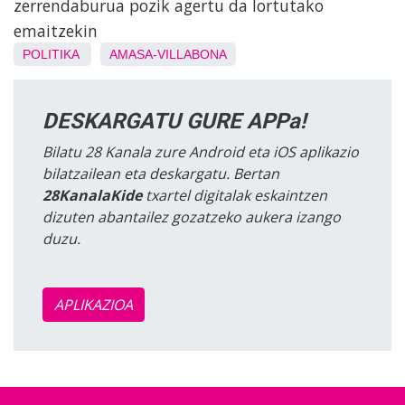
zerrendaburua pozik agertu da lortutako
emaitzekin
POLITIKA
AMASA-VILLABONA
DESKARGATU GURE APPa!
Bilatu 28 Kanala zure Android eta iOS aplikazio
bilatzailean eta deskargatu. Bertan
28KanalaKide
txartel digitalak eskaintzen
dizuten abantailez gozatzeko aukera izango
duzu.
APLIKAZIOA