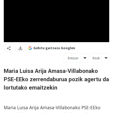
Gehitu gaitzazu Googlen
Entzun
Itzuli
Maria Luisa Arija Amasa-Villabonako
PSE-EEko zerrendaburua pozik agertu da
lortutako emaitzekin
Maria Luisa Arija Amasa-Villabonako PSE-EEko