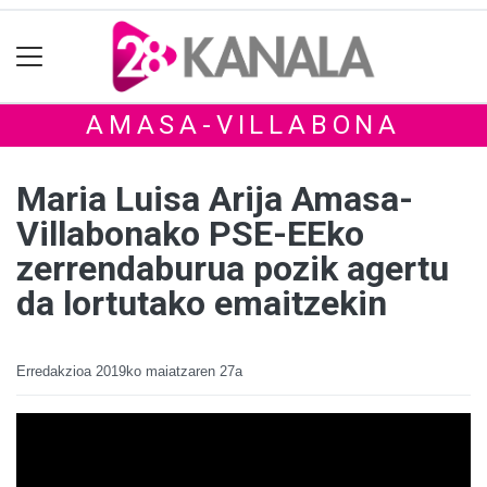
AMASA-VILLABONA
Maria Luisa Arija Amasa-
Villabonako PSE-EEko
zerrendaburua pozik agertu
da lortutako emaitzekin
Erredakzioa
2019ko maiatzaren 27a