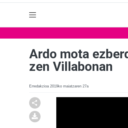
Ardo mota ezberd
zen Villabonan
Erredakzioa
2019ko maiatzaren 27a