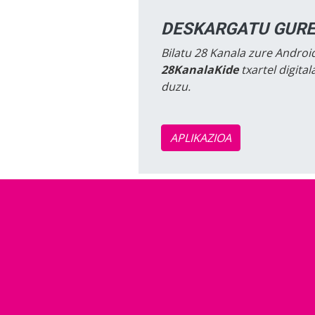
DESKARGATU GURE
Bilatu 28 Kanala zure Android
28KanalaKide
txartel digita
duzu.
APLIKAZIOA