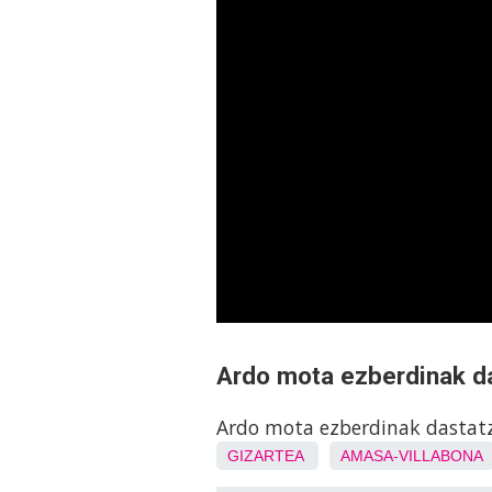
Ardo mota ezberdinak da
Ardo mota ezberdinak dastatz
GIZARTEA
AMASA-VILLABONA