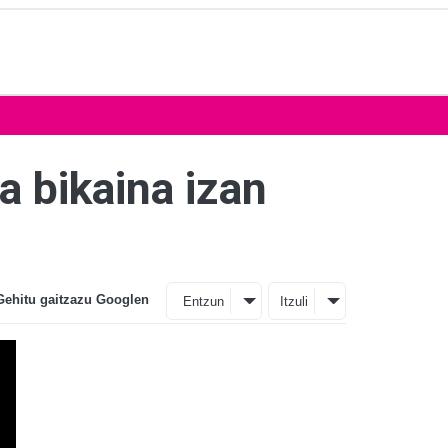
 bikaina izan
Gehitu gaitzazu Googlen
Entzun
Itzuli