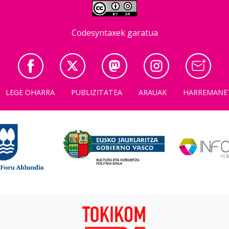
Codesyntaxek garatua
LEGE OHARRA
PUBLIZITATEA
ARAUAK
HARREMANE