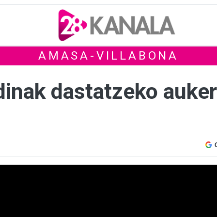
AMASA-VILLABONA
inak dastatzeko aukera