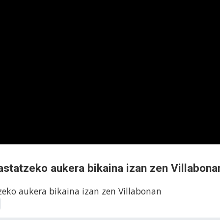
statzeko aukera bikaina izan zen Villabona
eko aukera bikaina izan zen Villabonan