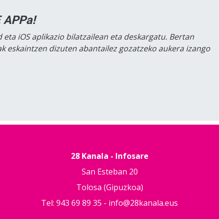
 APPa!
 eta iOS aplikazio bilatzailean eta deskargatu. Bertan
lak eskaintzen dizuten abantailez gozatzeko aukera izango
28 Kanala - Infosare
San Esteban 20
Tolosa (Gipuzkoa)
Tel: 943 69 89 35 -
info@28kanala.eus