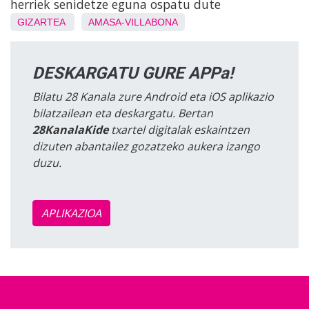
herriek senidetze eguna ospatu dute
GIZARTEA
AMASA-VILLABONA
DESKARGATU GURE APPa!
Bilatu 28 Kanala zure Android eta iOS aplikazio
bilatzailean eta deskargatu. Bertan
28KanalaKide
txartel digitalak eskaintzen
dizuten abantailez gozatzeko aukera izango
duzu.
APLIKAZIOA