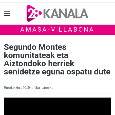
AMASA-VILLABONA
Segundo Montes
komunitateak eta
Aiztondoko herriek
senidetze eguna ospatu dute
Erredakzioa
2019ko ekainaren 4a