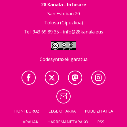
28 Kanala - Infosare
San Esteban 20
Tolosa (Gipuzkoa)
Tel: 943 69 89 35 -
info@28kanala.eus
Codesyntaxek garatua
HONI BURUZ
LEGE OHARRA
PUBLIZITATEA
ARAUAK
HARREMANETARAKO
RSS