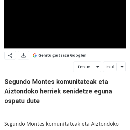
Gehitu gaitzazu Googlen
Entzun
Itzuli
Segundo Montes komunitateak eta
Aiztondoko herriek senidetze eguna
ospatu dute
Segundo Montes komunitateak eta Aiztondoko