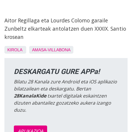
Aitor Regillaga eta Lourdes Colomo garaile
Zunbeltz elkarteak antolatzen duen XXXIX. Santio
krosean
KIROLA
AMASA-VILLABONA
DESKARGATU GURE APPa!
Bilatu 28 Kanala zure Android eta iOS aplikazio
bilatzailean eta deskargatu. Bertan
28KanalaKide
txartel digitalak eskaintzen
dizuten abantailez gozatzeko aukera izango
duzu.
APLIKAZIOA