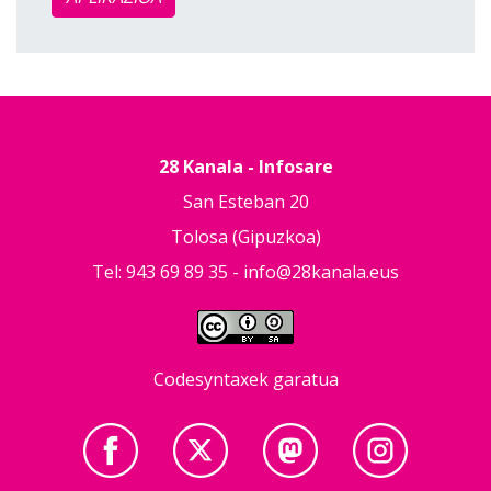
28 Kanala - Infosare
San Esteban 20
Tolosa (Gipuzkoa)
Tel: 943 69 89 35 -
info@28kanala.eus
Codesyntaxek garatua