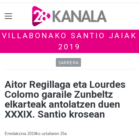
VILLABONAKO SANTIO JAIAK
2019
SARRERA
Aitor Regillaga eta Lourdes
Colomo garaile Zunbeltz
elkarteak antolatzen duen
XXXIX. Santio krosean
Erredakzioa
2019ko uztailaren 25a