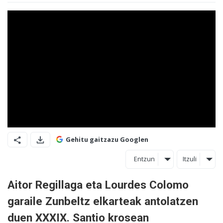
Gehitu gaitzazu Googlen
Entzun
Itzuli
Aitor Regillaga eta Lourdes Colomo
garaile Zunbeltz elkarteak antolatzen
duen XXXIX. Santio krosean