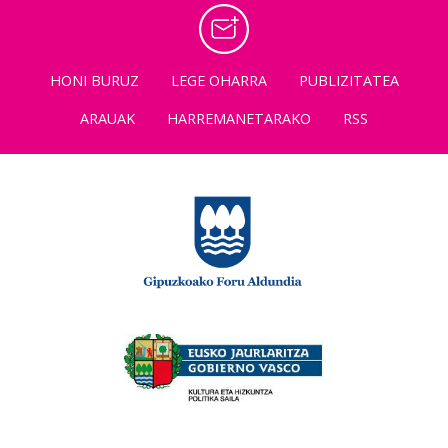
HONI BURUZ
LEGE OHARRA
PUBLIZITATEA
ARAUAK
HARREMANETARAKO
RSS