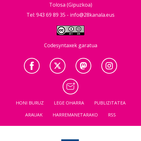
Tolosa (Gipuzkoa)
Tel: 943 69 89 35 -
info@28kanala.eus
Codesyntaxek garatua
HONI BURUZ
LEGE OHARRA
PUBLIZITATEA
ARAUAK
HARREMANETARAKO
RSS