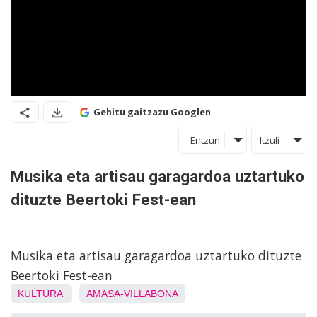
Gehitu gaitzazu Googlen
Entzun
Itzuli
Musika eta artisau garagardoa uztartuko
dituzte Beertoki Fest-ean
Musika eta artisau garagardoa uztartuko dituzte
Beertoki Fest-ean
KULTURA
AMASA-VILLABONA