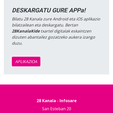
DESKARGATU GURE APPa!
Bilatu 28 Kanala zure Android eta iOS aplikazio
bilatzailean eta deskargatu. Bertan
28KanalaKide
txartel digitalak eskaintzen
dizuten abantailez gozatzeko aukera izango
duzu.
APLIKAZIOA
28 Kanala - Infosare
San Esteban 20