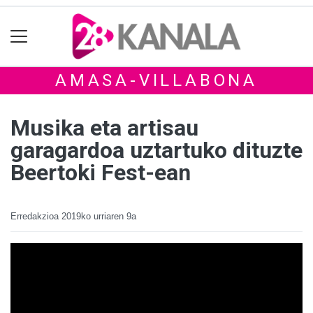
AMASA-VILLABONA
Musika eta artisau
garagardoa uztartuko dituzte
Beertoki Fest-ean
Erredakzioa
2019ko urriaren 9a