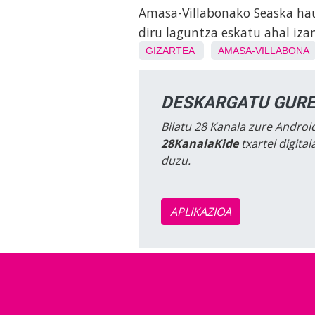
Amasa-Villabonako Seaska hau
diru laguntza eskatu ahal iza
GIZARTEA
AMASA-VILLABONA
DESKARGATU GURE
Bilatu 28 Kanala zure Android
28KanalaKide
txartel digita
duzu.
APLIKAZIOA