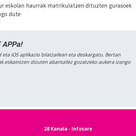
r eskolan haurrak matrikulatzen dituzten gurasoek
ngo dute
 APPa!
 eta iOS aplikazio bilatzailean eta deskargatu. Bertan
lak eskaintzen dizuten abantailez gozatzeko aukera izango
28 Kanala - Infosare