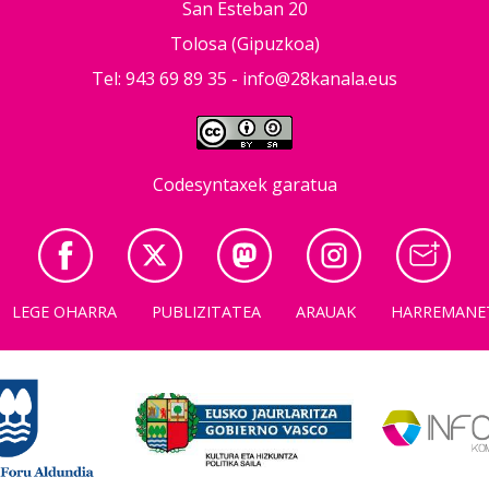
San Esteban 20
Tolosa (Gipuzkoa)
Tel: 943 69 89 35 -
info@28kanala.eus
Codesyntaxek garatua
LEGE OHARRA
PUBLIZITATEA
ARAUAK
HARREMANE