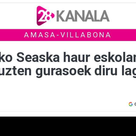
AMASA-VILLABONA
o Seaska haur eskola
tuzten gurasoek diru l