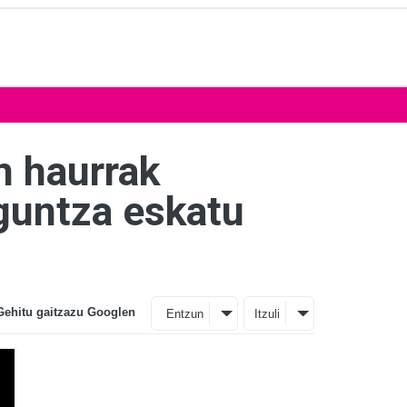
n haurrak
aguntza eskatu
Gehitu gaitzazu Googlen
Entzun
Itzuli