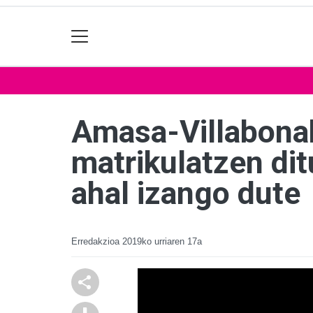
Amasa-Villabonak
matrikulatzen di
ahal izango dute
Erredakzioa
2019ko urriaren 17a