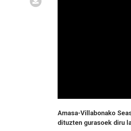
Amasa-Villabonako Seask
dituzten gurasoek diru l