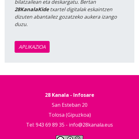
bilatzailean eta deskargatu. Bertan
28KanalaKide
txartel digitalak eskaintzen
dizuten abantailez gozatzeko aukera izango
duzu.
APLIKAZIOA
28 Kanala - Infosare
San Esteban 20
Tolosa (Gipuzkoa)
Tel: 943 69 89 35 -
info@28kanala.eus