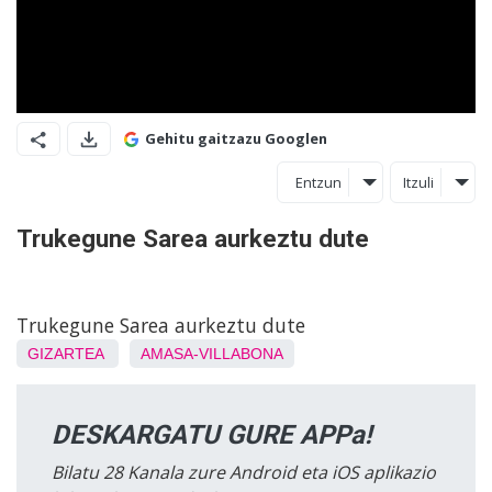
Gehitu gaitzazu Googlen
Entzun
Itzuli
Trukegune Sarea aurkeztu dute
Trukegune Sarea aurkeztu dute
GIZARTEA
AMASA-VILLABONA
DESKARGATU GURE APPa!
Bilatu 28 Kanala zure Android eta iOS aplikazio