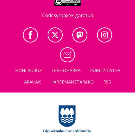
Codesyntaxek garatua
HONI BURUZ
LEGE OHARRA
PUBLIZITATEA
ARAUAK
HARREMANETARAKO
RSS