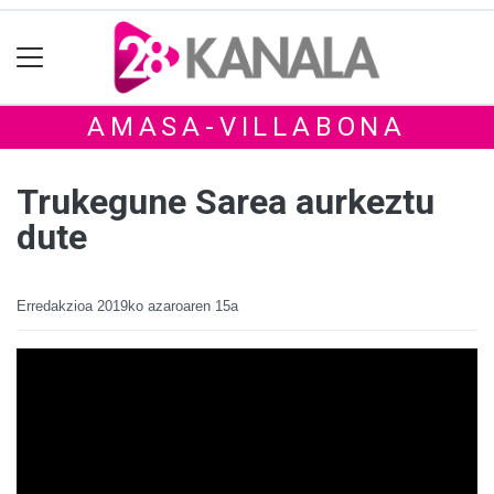
AMASA-VILLABONA
Trukegune Sarea aurkeztu
dute
Erredakzioa
2019ko azaroaren 15a