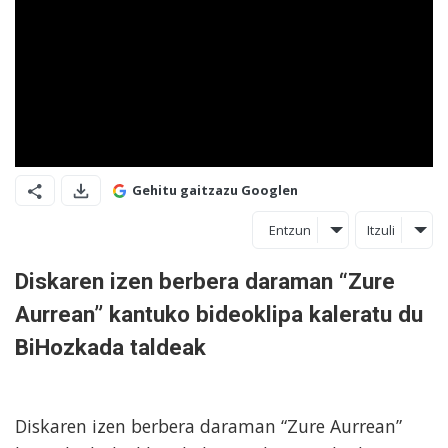
Gehitu gaitzazu Googlen
Entzun
Itzuli
Diskaren izen berbera daraman “Zure
Aurrean” kantuko bideoklipa kaleratu du
BiHozkada taldeak
Diskaren izen berbera daraman “Zure Aurrean”