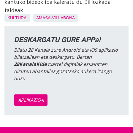
kantuko bideoklipa kaleratu du BiHozkada
taldeak
KULTURA
AMASA-VILLABONA
DESKARGATU GURE APPa!
Bilatu 28 Kanala zure Android eta iOS aplikazio
bilatzailean eta deskargatu. Bertan
28KanalaKide
txartel digitalak eskaintzen
dizuten abantailez gozatzeko aukera izango
duzu.
APLIKAZIOA