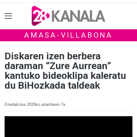
AMASA-VILLABONA
Diskaren izen berbera
daraman “Zure Aurrean”
kantuko bideoklipa kaleratu
du BiHozkada taldeak
Erredakzioa
2020ko urtarrilaren 7a