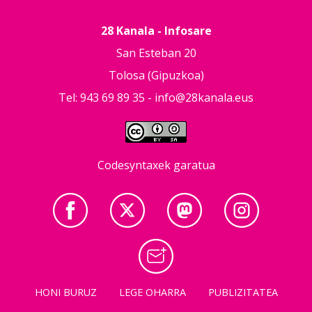
28 Kanala - Infosare
San Esteban 20
Tolosa (Gipuzkoa)
Tel: 943 69 89 35 -
info@28kanala.eus
Codesyntaxek garatua
HONI BURUZ
LEGE OHARRA
PUBLIZITATEA