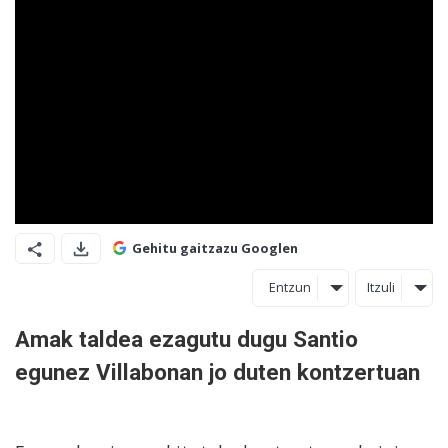
Gehitu gaitzazu Googlen
Entzun
Itzuli
Amak taldea ezagutu dugu Santio
egunez Villabonan jo duten kontzertuan