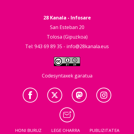
28 Kanala - Infosare
San Esteban 20
Tolosa (Gipuzkoa)
Tel: 943 69 89 35 -
info@28kanala.eus
Codesyntaxek garatua
HONI BURUZ
LEGE OHARRA
PUBLIZITATEA