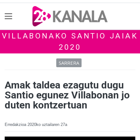
VILLABONAKO SANTIO JAIAK
2020
SARRERA
Amak taldea ezagutu dugu
Santio egunez Villabonan jo
duten kontzertuan
Erredakzioa
2020ko uztailaren 27a