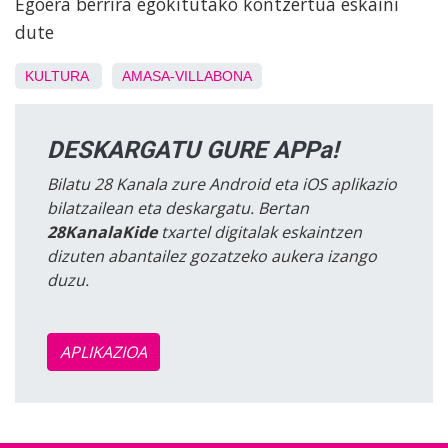
Egoera berrira egokitutako kontzertua eskaini
dute
KULTURA
AMASA-VILLABONA
DESKARGATU GURE APPa!
Bilatu 28 Kanala zure Android eta iOS aplikazio
bilatzailean eta deskargatu. Bertan
28KanalaKide
txartel digitalak eskaintzen
dizuten abantailez gozatzeko aukera izango
duzu.
APLIKAZIOA