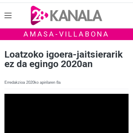
AMASA-VILLABONA
Loatzoko igoera-jaitsierarik
ez da egingo 2020an
Erredakzioa
2020ko apirilaren 8a