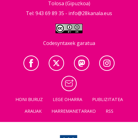
Tolosa (Gipuzkoa)
Tel: 943 69 89 35 -
info@28kanala.eus
Codesyntaxek garatua
HONI BURUZ
LEGE OHARRA
PUBLIZITATEA
ARAUAK
HARREMANETARAKO
RSS