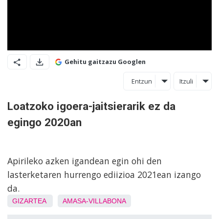
Gehitu gaitzazu Googlen
Entzun
Itzuli
Loatzoko igoera-jaitsierarik ez da
egingo 2020an
Apirileko azken igandean egin ohi den
lasterketaren hurrengo ediizioa 2021ean izango
da.
GIZARTEA
AMASA-VILLABONA