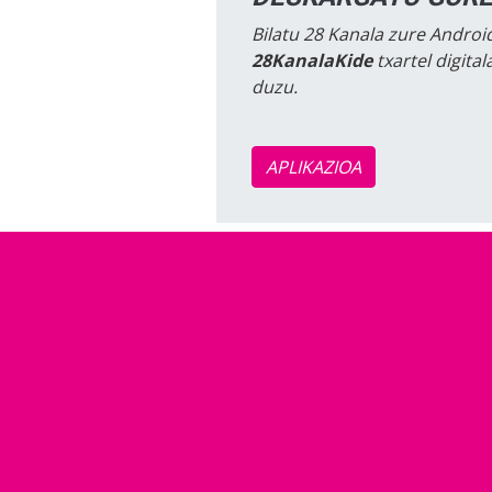
Bilatu 28 Kanala zure Android
28KanalaKide
txartel digita
duzu.
APLIKAZIOA