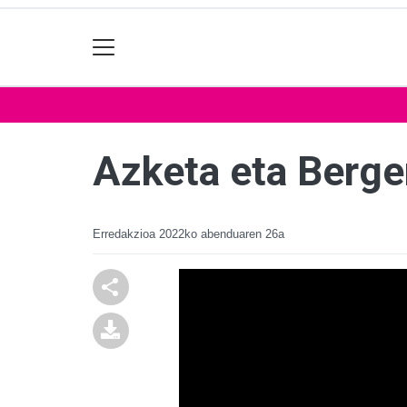
Azketa eta Berge
Erredakzioa
2022ko abenduaren 26a