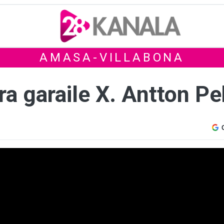
AMASA-VILLABONA
ra garaile X. Antton P