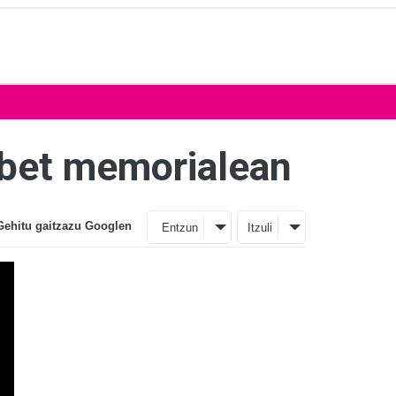
ebet memorialean
Gehitu gaitzazu Googlen
Entzun
Itzuli