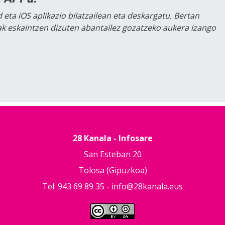
 eta iOS aplikazio bilatzailean eta deskargatu. Bertan
lak eskaintzen dizuten abantailez gozatzeko aukera izango
28 Kanala - Infosare
San Esteban 20
Tolosa (Gipuzkoa)
Tel: 943 69 89 35 -
info@28kanala.eus