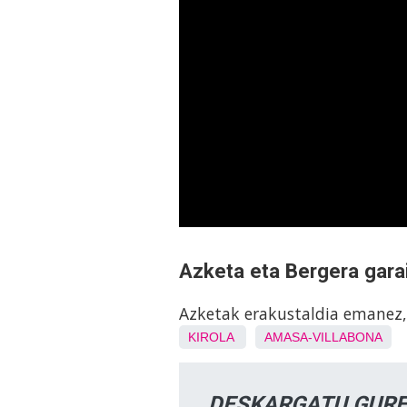
Azketa eta Bergera gara
Azketak erakustaldia emanez, 
KIROLA
AMASA-VILLABONA
DESKARGATU GURE