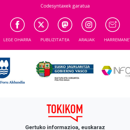
Codesyntaxek garatua
LEGE OHARRA
PUBLIZITATEA
ARAUAK
HARREMANE
Gertuko informazioa, euskaraz