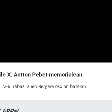
ile X. Antton Pebet memorialean
22-6 irabazi zuen Bergera oso on batekin
 APPa!