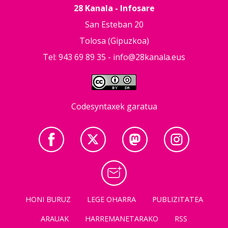
28 Kanala - Infosare
San Esteban 20
Tolosa (Gipuzkoa)
Tel: 943 69 89 35 -
info@28kanala.eus
Codesyntaxek garatua
HONI BURUZ
LEGE OHARRA
PUBLIZITATEA
ARAUAK
HARREMANETARAKO
RSS