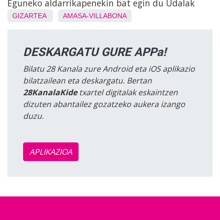
Eguneko aldarrikapenekin bat egin du Udalak
GIZARTEA
AMASA-VILLABONA
DESKARGATU GURE APPa!
Bilatu 28 Kanala zure Android eta iOS aplikazio
bilatzailean eta deskargatu. Bertan
28KanalaKide
txartel digitalak eskaintzen
dizuten abantailez gozatzeko aukera izango
duzu.
APLIKAZIOA