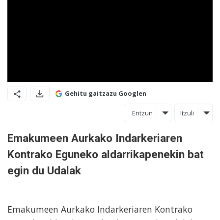
Gehitu gaitzazu Googlen
Entzun
Itzuli
Emakumeen Aurkako Indarkeriaren
Kontrako Eguneko aldarrikapenekin bat
egin du Udalak
Emakumeen Aurkako Indarkeriaren Kontrako