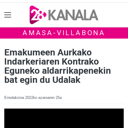
AMASA-VILLABONA
Emakumeen Aurkako
Indarkeriaren Kontrako
Eguneko aldarrikapenekin
bat egin du Udalak
Erredakzioa
2022ko azaroaren 25a