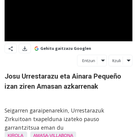
Gehitu gaitzazu Googlen
Entzun
Itzuli
Josu Urrestarazu eta Ainara Pequeño
izan ziren Amasan azkarrenak
Seigarren garaipenarekin, Urrestarazuk
Zirkuitoan txapelduna izateko pauso
garrantzitsua eman du
KIROLA
AMASA-VILLABONA