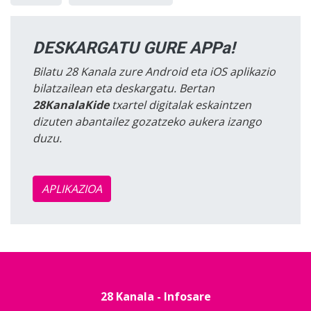
DESKARGATU GURE APPa!
Bilatu 28 Kanala zure Android eta iOS aplikazio
bilatzailean eta deskargatu. Bertan
28KanalaKide
txartel digitalak eskaintzen
dizuten abantailez gozatzeko aukera izango
duzu.
APLIKAZIOA
28 Kanala - Infosare