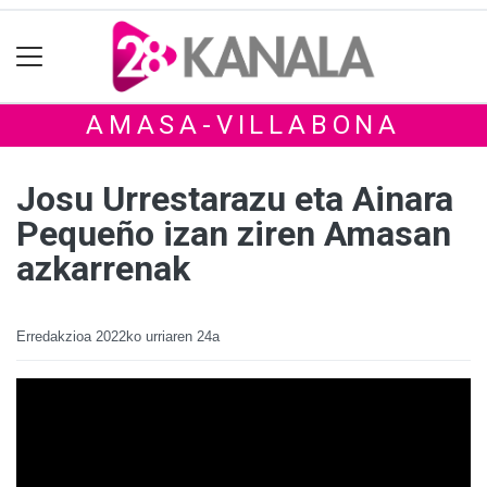
AMASA-VILLABONA
Josu Urrestarazu eta Ainara
Pequeño izan ziren Amasan
azkarrenak
Erredakzioa
2022ko urriaren 24a