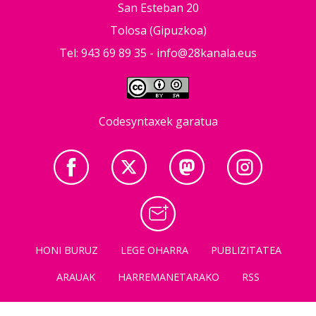
San Esteban 20
Tolosa (Gipuzkoa)
Tel: 943 69 89 35 -
info@28kanala.eus
Codesyntaxek garatua
HONI BURUZ
LEGE OHARRA
PUBLIZITATEA
ARAUAK
HARREMANETARAKO
RSS