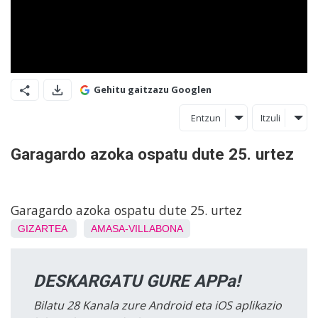
Gehitu gaitzazu Googlen
Entzun
Itzuli
Garagardo azoka ospatu dute 25. urtez
Garagardo azoka ospatu dute 25. urtez
GIZARTEA
AMASA-VILLABONA
DESKARGATU GURE APPa!
Bilatu 28 Kanala zure Android eta iOS aplikazio