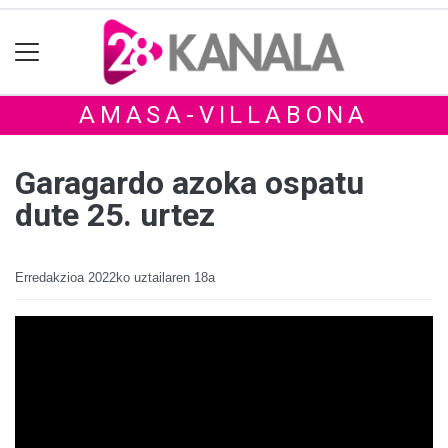
AMASA-VILLABONA
Garagardo azoka ospatu
dute 25. urtez
Erredakzioa
2022ko uztailaren 18a