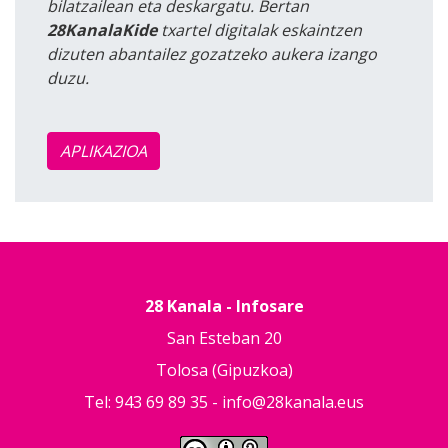
bilatzailean eta deskargatu. Bertan
28KanalaKide
txartel digitalak eskaintzen
dizuten abantailez gozatzeko aukera izango
duzu.
APLIKAZIOA
28 Kanala - Infosare
San Esteban 20
Tolosa (Gipuzkoa)
Tel: 943 69 89 35 -
info@28kanala.eus