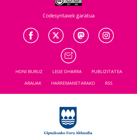
Codesyntaxek garatua
HONI BURUZ
LEGE OHARRA
PUBLIZITATEA
ARAUAK
HARREMANETARAKO
RSS