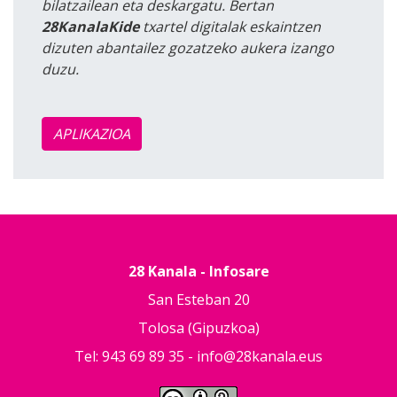
bilatzailean eta deskargatu. Bertan
28KanalaKide
txartel digitalak eskaintzen
dizuten abantailez gozatzeko aukera izango
duzu.
APLIKAZIOA
28 Kanala - Infosare
San Esteban 20
Tolosa (Gipuzkoa)
Tel: 943 69 89 35 -
info@28kanala.eus