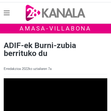
AMASA-VILLABONA
ADIF-ek Burni-zubia
berrituko du
Erredakzioa
2022ko uztailaren 7a