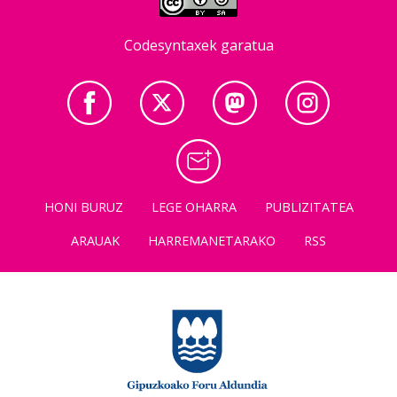
Codesyntaxek garatua
HONI BURUZ
LEGE OHARRA
PUBLIZITATEA
ARAUAK
HARREMANETARAKO
RSS