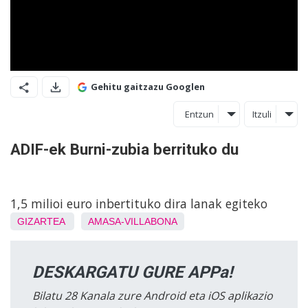
Gehitu gaitzazu Googlen
Entzun
Itzuli
ADIF-ek Burni-zubia berrituko du
1,5 milioi euro inbertituko dira lanak egiteko
GIZARTEA
AMASA-VILLABONA
DESKARGATU GURE APPa!
Bilatu 28 Kanala zure Android eta iOS aplikazio