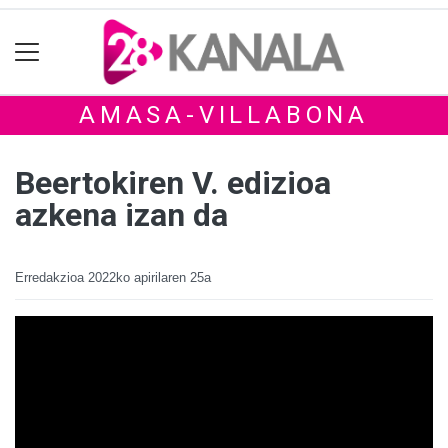
AMASA-VILLABONA
Beertokiren V. edizioa
azkena izan da
Erredakzioa
2022ko apirilaren 25a