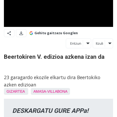
Gehitu gaitzazu Googlen
Entzun
Itzuli
Beertokiren V. edizioa azkena izan da
23 garagardo ekozile elkartu dira Beertokiko
azken edizioan
GIZARTEA
AMASA-VILLABONA
DESKARGATU GURE APPa!