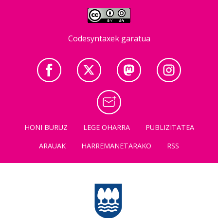
Codesyntaxek garatua
HONI BURUZ
LEGE OHARRA
PUBLIZITATEA
ARAUAK
HARREMANETARAKO
RSS