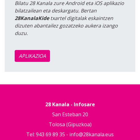
Bilatu 28 Kanala zure Android eta iOS aplikazio
bilatzailean eta deskargatu. Bertan
28KanalaKide
txartel digitalak eskaintzen
dizuten abantailez gozatzeko aukera izango
duzu.
APLIKAZIOA
28 Kanala - Infosare
San Esteban 20
Tolosa (Gipuzkoa)
Tel: 943 69 89 35 -
info@28kanala.eus