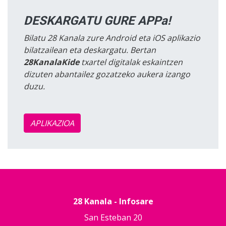
DESKARGATU GURE APPa!
Bilatu 28 Kanala zure Android eta iOS aplikazio
bilatzailean eta deskargatu. Bertan
28KanalaKide
txartel digitalak eskaintzen
dizuten abantailez gozatzeko aukera izango
duzu.
APLIKAZIOA
28 Kanala - Infosare
San Esteban 20