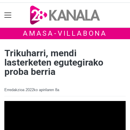
AMASA-VILLABONA
Trikuharri, mendi
lasterketen egutegirako
proba berria
Erredakzioa
2022ko apirilaren 8a