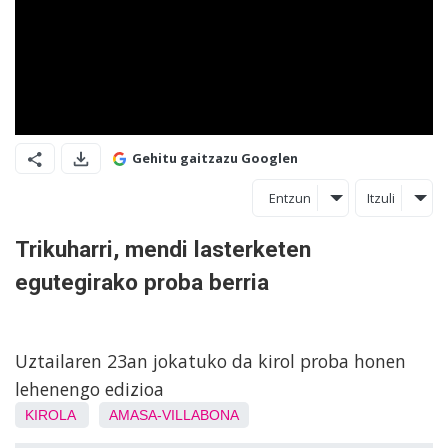
Gehitu gaitzazu Googlen
Entzun
Itzuli
Trikuharri, mendi lasterketen
egutegirako proba berria
Uztailaren 23an jokatuko da kirol proba honen
lehenengo edizioa
KIROLA
AMASA-VILLABONA