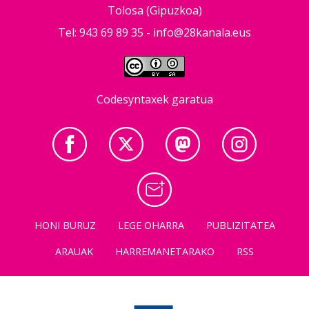
Tolosa (Gipuzkoa)
Tel: 943 69 89 35 -
info@28kanala.eus
Codesyntaxek garatua
HONI BURUZ
LEGE OHARRA
PUBLIZITATEA
ARAUAK
HARREMANETARAKO
RSS