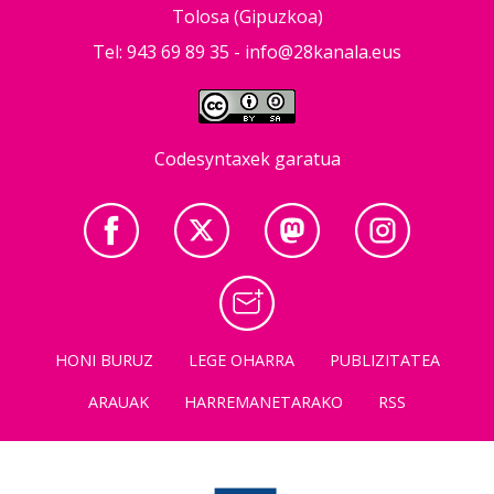
Tolosa (Gipuzkoa)
Tel: 943 69 89 35 -
info@28kanala.eus
Codesyntaxek garatua
HONI BURUZ
LEGE OHARRA
PUBLIZITATEA
ARAUAK
HARREMANETARAKO
RSS