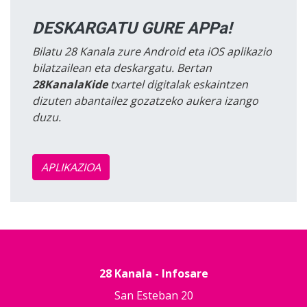
DESKARGATU GURE APPa!
Bilatu 28 Kanala zure Android eta iOS aplikazio
bilatzailean eta deskargatu. Bertan
28KanalaKide
txartel digitalak eskaintzen
dizuten abantailez gozatzeko aukera izango
duzu.
APLIKAZIOA
28 Kanala - Infosare
San Esteban 20