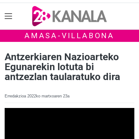
AMASA-VILLABONA
Antzerkiaren Nazioarteko
Egunarekin lotuta bi
antzezlan taularatuko dira
Erredakzioa
2022ko martxoaren 23a