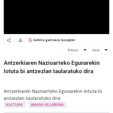
Gehitu gaitzazu Googlen
Entzun
Itzuli
Antzerkiaren Nazioarteko Egunarekin
lotuta bi antzezlan taularatuko dira
Antzerkiaren Nazioarteko Egunarekin lotuta bi
antzezlan taularatuko dira
KULTURA
AMASA-VILLABONA