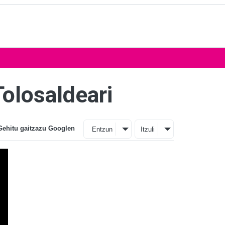
Tolosaldeari
Gehitu gaitzazu Googlen
Entzun
Itzuli