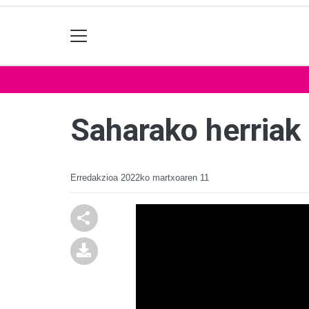
Saharako herriak
Erredakzioa
2022ko martxoaren 11