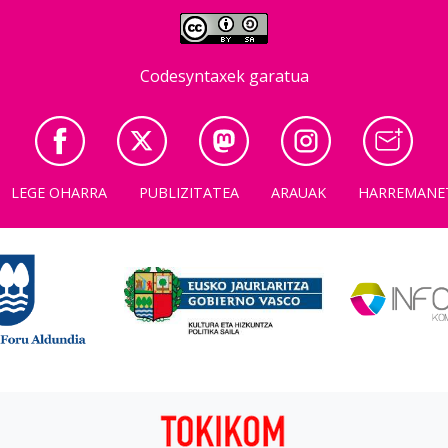
Codesyntaxek garatua
LEGE OHARRA
PUBLIZITATEA
ARAUAK
HARREMANE