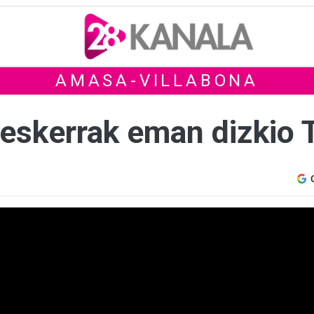
AMASA-VILLABONA
 eskerrak eman dizkio 