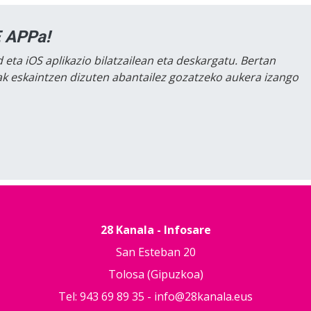
 APPa!
 eta iOS aplikazio bilatzailean eta deskargatu. Bertan
lak eskaintzen dizuten abantailez gozatzeko aukera izango
28 Kanala - Infosare
San Esteban 20
Tolosa (Gipuzkoa)
Tel: 943 69 89 35 -
info@28kanala.eus