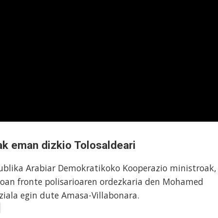
ak eman dizkio Tolosaldeari
blika Arabiar Demokratikoko Kooperazio ministroak,
oan fronte polisarioaren ordezkaria den Mohamed
iala egin dute Amasa-Villabonara.