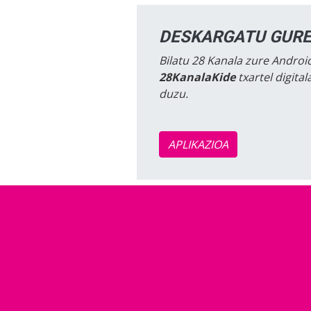
DESKARGATU GURE
Bilatu 28 Kanala zure Android
28KanalaKide
txartel digita
duzu.
APLIKAZIOA