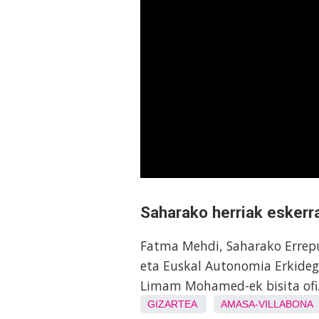
Saharako herriak eskerr
Fatma Mehdi, Saharako Errepu
eta Euskal Autonomia Erkideg
Limam Mohamed-ek bisita ofiz
GIZARTEA
AMASA-VILLABONA