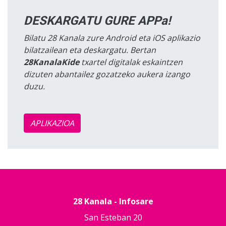
DESKARGATU GURE APPa!
Bilatu 28 Kanala zure Android eta iOS aplikazio
bilatzailean eta deskargatu. Bertan
28KanalaKide
txartel digitalak eskaintzen
dizuten abantailez gozatzeko aukera izango
duzu.
APLIKAZIOA
28 Kanala - Infosare
San Esteban 20