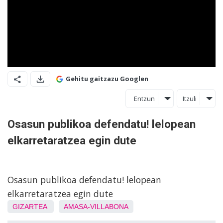
Gehitu gaitzazu Googlen
Entzun
Itzuli
Osasun publikoa defendatu! lelopean
elkarretaratzea egin dute
Osasun publikoa defendatu! lelopean
elkarretaratzea egin dute
GIZARTEA
AMASA-VILLABONA