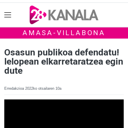
AMASA-VILLABONA
Osasun publikoa defendatu!
lelopean elkarretaratzea egin
dute
Erredakzioa
2022ko otsailaren 10a