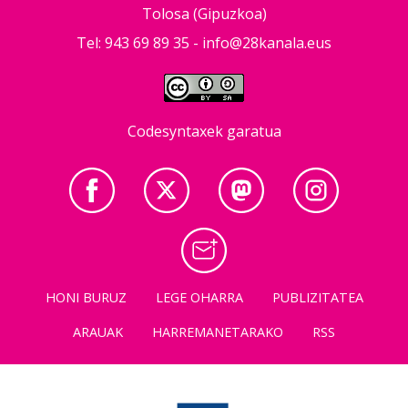
Tolosa (Gipuzkoa)
Tel: 943 69 89 35 -
info@28kanala.eus
Codesyntaxek garatua
HONI BURUZ
LEGE OHARRA
PUBLIZITATEA
ARAUAK
HARREMANETARAKO
RSS