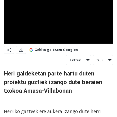
Gehitu gaitzazu Googlen
Entzun
Itzuli
Heri galdeketan parte hartu duten
proiektu guztiek izango dute beraien
txokoa Amasa-Villabonan
Herriko gazteek ere aukera izango dute herri