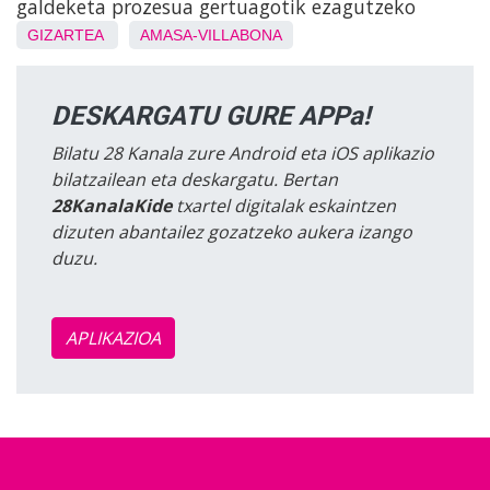
galdeketa prozesua gertuagotik ezagutzeko
GIZARTEA
AMASA-VILLABONA
DESKARGATU GURE APPa!
Bilatu 28 Kanala zure Android eta iOS aplikazio
bilatzailean eta deskargatu. Bertan
28KanalaKide
txartel digitalak eskaintzen
dizuten abantailez gozatzeko aukera izango
duzu.
APLIKAZIOA