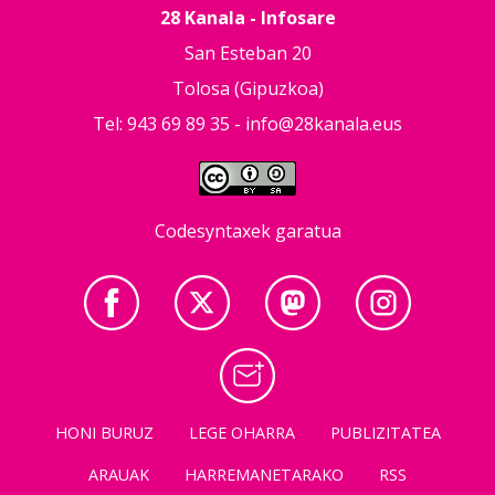
28 Kanala - Infosare
San Esteban 20
Tolosa (Gipuzkoa)
Tel: 943 69 89 35 -
info@28kanala.eus
Codesyntaxek garatua
HONI BURUZ
LEGE OHARRA
PUBLIZITATEA
ARAUAK
HARREMANETARAKO
RSS