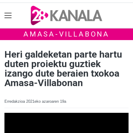
AMASA-VILLABONA
Heri galdeketan parte hartu
duten proiektu guztiek
izango dute beraien txokoa
Amasa-Villabonan
Erredakzioa
2021eko azaroaren 19a