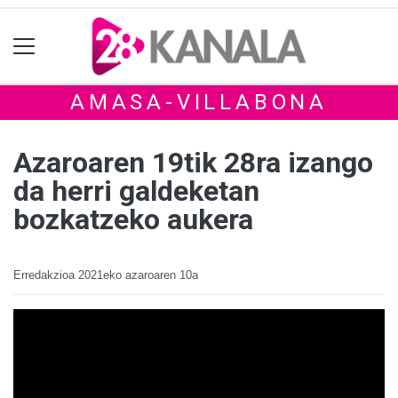
AMASA-VILLABONA
Azaroaren 19tik 28ra izango
da herri galdeketan
bozkatzeko aukera
Erredakzioa
2021eko azaroaren 10a