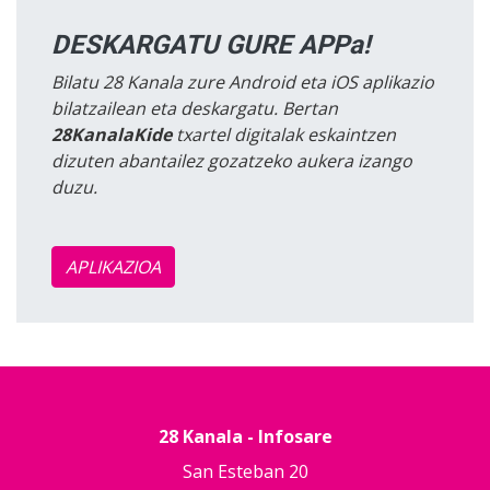
DESKARGATU GURE APPa!
Bilatu 28 Kanala zure Android eta iOS aplikazio
bilatzailean eta deskargatu. Bertan
28KanalaKide
txartel digitalak eskaintzen
dizuten abantailez gozatzeko aukera izango
duzu.
APLIKAZIOA
28 Kanala - Infosare
San Esteban 20