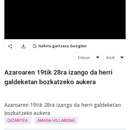
Gehitu gaitzazu Googlen
Entzun
Itzuli
Azaroaren 19tik 28ra izango da herri
galdeketan bozkatzeko aukera
Azaroaren 19tik 28ra izango da herri galdeketan
bozkatzeko aukera
GIZARTEA
AMASA-VILLABONA