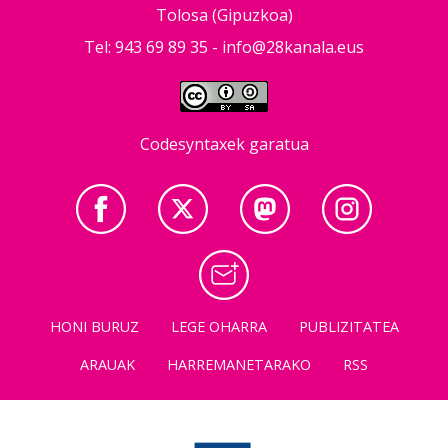
Tolosa (Gipuzkoa)
Tel: 943 69 89 35 -
info@28kanala.eus
Codesyntaxek garatua
HONI BURUZ
LEGE OHARRA
PUBLIZITATEA
ARAUAK
HARREMANETARAKO
RSS