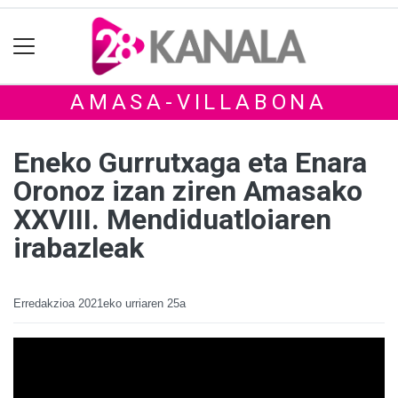
AMASA-VILLABONA
Eneko Gurrutxaga eta Enara
Oronoz izan ziren Amasako
XXVIII. Mendiduatloiaren
irabazleak
Erredakzioa
2021eko urriaren 25a