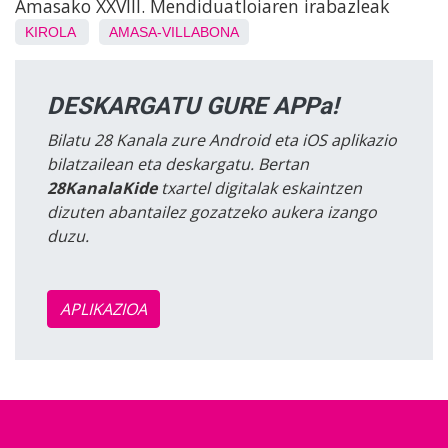
Amasako XXVIII. Mendiduatloiaren irabazleak
KIROLA
AMASA-VILLABONA
DESKARGATU GURE APPa!
Bilatu 28 Kanala zure Android eta iOS aplikazio
bilatzailean eta deskargatu. Bertan
28KanalaKide
txartel digitalak eskaintzen
dizuten abantailez gozatzeko aukera izango
duzu.
APLIKAZIOA