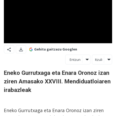
Gehitu gaitzazu Googlen
Entzun
Itzuli
Eneko Gurrutxaga eta Enara Oronoz izan
ziren Amasako XXVIII. Mendiduatloiaren
irabazleak
Eneko Gurrutxaga eta Enara Oronoz izan ziren