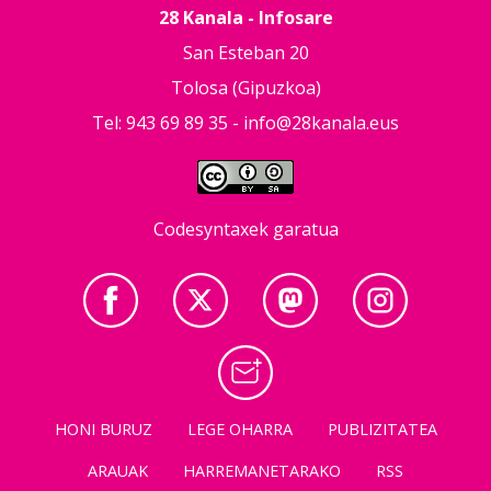
28 Kanala - Infosare
San Esteban 20
Tolosa (Gipuzkoa)
Tel: 943 69 89 35 -
info@28kanala.eus
Codesyntaxek garatua
HONI BURUZ
LEGE OHARRA
PUBLIZITATEA
ARAUAK
HARREMANETARAKO
RSS