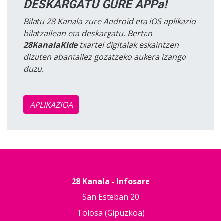
DESKARGATU GURE APPa!
Bilatu 28 Kanala zure Android eta iOS aplikazio
bilatzailean eta deskargatu. Bertan
28KanalaKide
txartel digitalak eskaintzen
dizuten abantailez gozatzeko aukera izango
duzu.
APLIKAZIOA
28 Kanala - Infosare
San Esteban 20
Tolosa (Gipuzkoa)