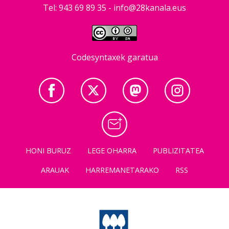
Tel: 943 69 89 35 -
info@28kanala.eus
Codesyntaxek garatua
HONI BURUZ
LEGE OHARRA
PUBLIZITATEA
ARAUAK
HARREMANETARAKO
RSS