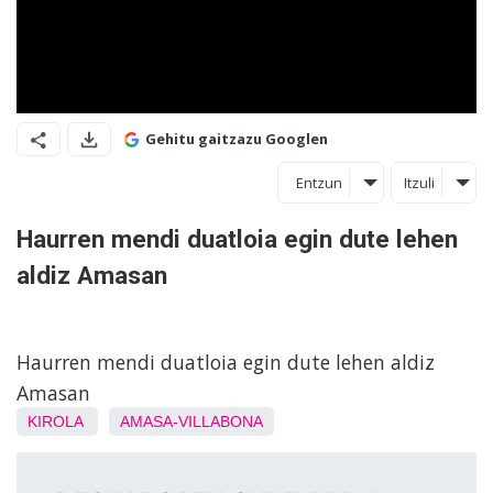
Gehitu gaitzazu Googlen
Entzun
Itzuli
Haurren mendi duatloia egin dute lehen
aldiz Amasan
Haurren mendi duatloia egin dute lehen aldiz
Amasan
KIROLA
AMASA-VILLABONA