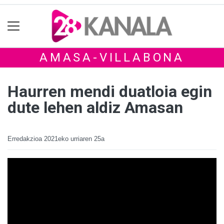
AMASA-VILLABONA
Haurren mendi duatloia egin
dute lehen aldiz Amasan
Erredakzioa
2021eko urriaren 25a