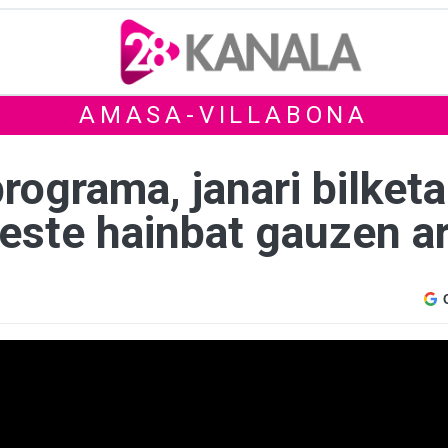
AMASA-VILLABONA
ograma, janari bilketa
beste hainbat gauzen a