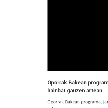
Oporrak Bakean programa,
hainbat gauzen artean
Oporrak Bakean programa, jan