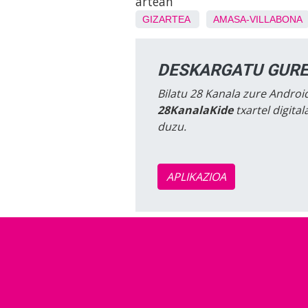
artean
GIZARTEA
AMASA-VILLABONA
DESKARGATU GURE
Bilatu 28 Kanala zure Android
28KanalaKide
txartel digita
duzu.
APLIKAZIOA