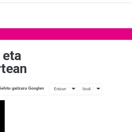
 eta
rtean
Gehitu gaitzazu Googlen
Entzun
Itzuli