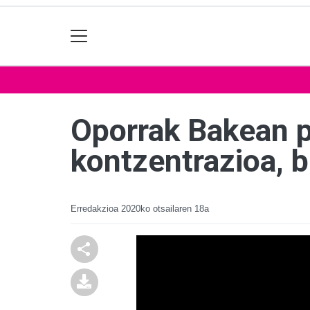
Oporrak Bakean pr
kontzentrazioa, 
Erredakzioa
2020ko otsailaren 18a