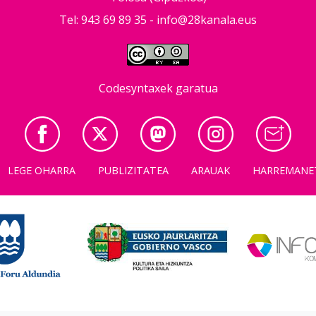
Tel: 943 69 89 35 -
info@28kanala.eus
Codesyntaxek garatua
LEGE OHARRA
PUBLIZITATEA
ARAUAK
HARREMANE