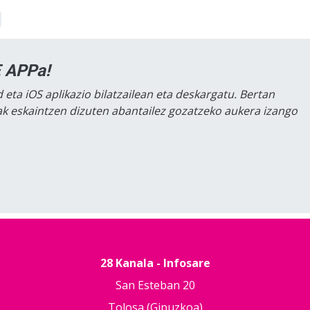
 APPa!
 eta iOS aplikazio bilatzailean eta deskargatu. Bertan
lak eskaintzen dizuten abantailez gozatzeko aukera izango
28 Kanala - Infosare
San Esteban 20
Tolosa (Gipuzkoa)