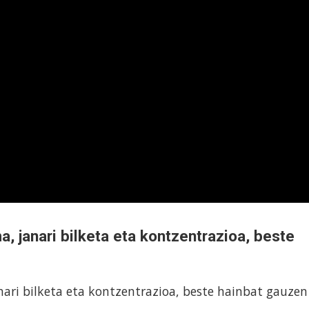
 janari bilketa eta kontzentrazioa, beste
ari bilketa eta kontzentrazioa, beste hainbat gauzen