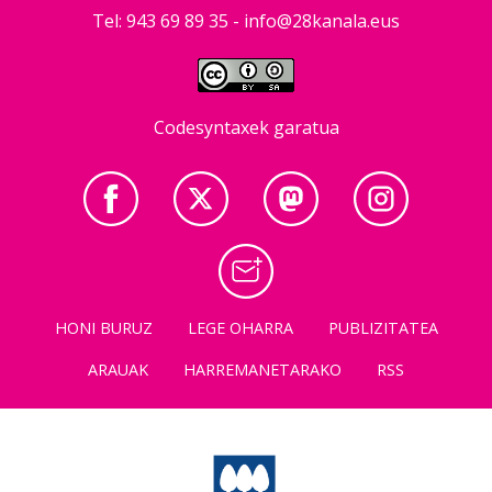
Tel: 943 69 89 35 -
info@28kanala.eus
Codesyntaxek garatua
HONI BURUZ
LEGE OHARRA
PUBLIZITATEA
ARAUAK
HARREMANETARAKO
RSS