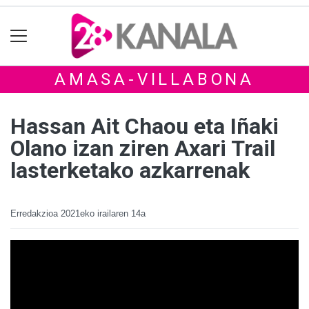
AMASA-VILLABONA
Hassan Ait Chaou eta Iñaki
Olano izan ziren Axari Trail
lasterketako azkarrenak
Erredakzioa
2021eko irailaren 14a