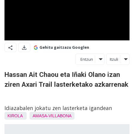
Gehitu gaitzazu Googlen
Entzun
Itzuli
Hassan Ait Chaou eta Iñaki Olano izan
ziren Axari Trail lasterketako azkarrenak
Idiazabalen jokatu zen lasterketa igandean
KIROLA
AMASA-VILLABONA