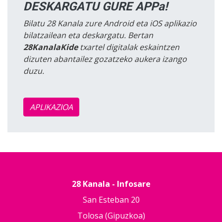
DESKARGATU GURE APPa!
Bilatu 28 Kanala zure Android eta iOS aplikazio
bilatzailean eta deskargatu. Bertan
28KanalaKide
txartel digitalak eskaintzen
dizuten abantailez gozatzeko aukera izango
duzu.
APLIKAZIOA
28 Kanala - Infosare
San Esteban 20
Tolosa (Gipuzkoa)