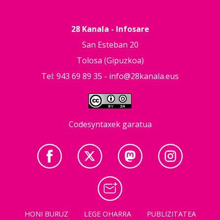
28 Kanala - Infosare
San Esteban 20
Tolosa (Gipuzkoa)
Tel: 943 69 89 35 -
info@28kanala.eus
Codesyntaxek garatua
HONI BURUZ
LEGE OHARRA
PUBLIZITATEA