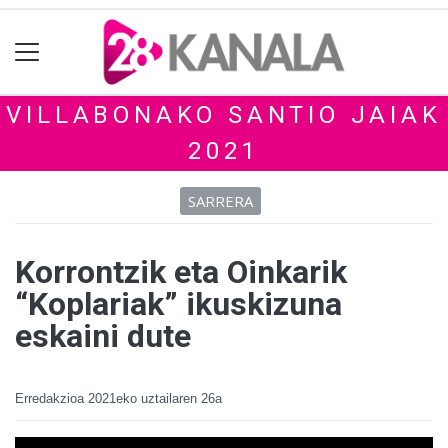
VILLABONAKO SANTIO JAIAK
2021
SARRERA
Korrontzik eta Oinkarik
“Koplariak” ikuskizuna
eskaini dute
Erredakzioa
2021eko uztailaren 26a