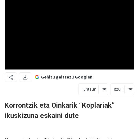
Gehitu gaitzazu Googlen
Entzun
Itzuli
Korrontzik eta Oinkarik “Koplariak”
ikuskizuna eskaini dute