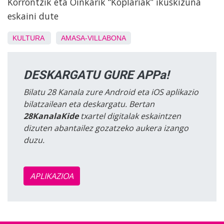
Korrontzik eta Oinkarik “Koplariak” ikuskizuna
eskaini dute
KULTURA
AMASA-VILLABONA
DESKARGATU GURE APPa!
Bilatu 28 Kanala zure Android eta iOS aplikazio
bilatzailean eta deskargatu. Bertan
28KanalaKide
txartel digitalak eskaintzen
dizuten abantailez gozatzeko aukera izango
duzu.
APLIKAZIOA