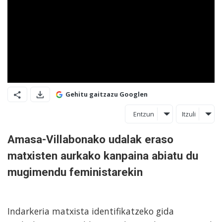
Gehitu gaitzazu Googlen
Entzun
Itzuli
Amasa-Villabonako udalak eraso
matxisten aurkako kanpaina abiatu du
mugimendu feministarekin
Indarkeria matxista identifikatzeko gida