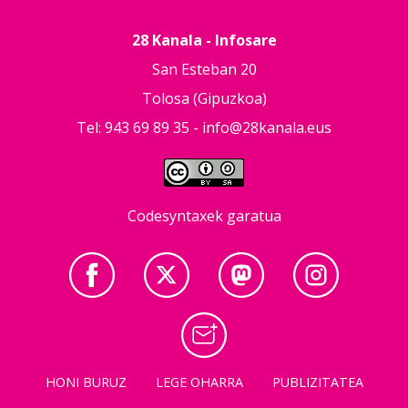
28 Kanala - Infosare
San Esteban 20
Tolosa (Gipuzkoa)
Tel: 943 69 89 35 -
info@28kanala.eus
Codesyntaxek garatua
HONI BURUZ
LEGE OHARRA
PUBLIZITATEA