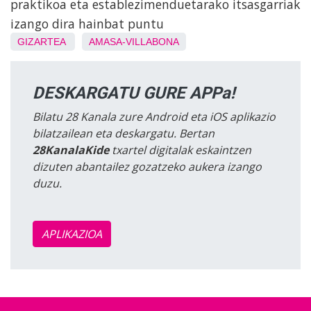
praktikoa eta establezimenduetarako itsasgarriak
izango dira hainbat puntu
GIZARTEA
AMASA-VILLABONA
DESKARGATU GURE APPa!
Bilatu 28 Kanala zure Android eta iOS aplikazio
bilatzailean eta deskargatu. Bertan
28KanalaKide
txartel digitalak eskaintzen
dizuten abantailez gozatzeko aukera izango
duzu.
APLIKAZIOA