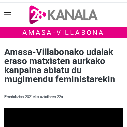
AMASA-VILLABONA
Amasa-Villabonako udalak
eraso matxisten aurkako
kanpaina abiatu du
mugimendu feministarekin
Erredakzioa
2021eko uztailaren 22a