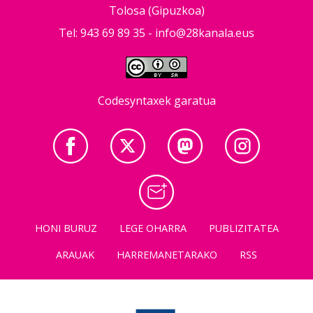
Tolosa (Gipuzkoa)
Tel: 943 69 89 35 -
info@28kanala.eus
Codesyntaxek garatua
HONI BURUZ
LEGE OHARRA
PUBLIZITATEA
ARAUAK
HARREMANETARAKO
RSS