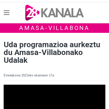
AMASA-VILLABONA
Uda programazioa aurkeztu
du Amasa-Villabonako
Udalak
Erredakzioa
2021eko ekainaren 17a