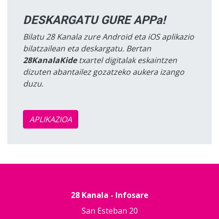
DESKARGATU GURE APPa!
Bilatu 28 Kanala zure Android eta iOS aplikazio
bilatzailean eta deskargatu. Bertan
28KanalaKide
txartel digitalak eskaintzen
dizuten abantailez gozatzeko aukera izango
duzu.
APLIKAZIOA
28 Kanala - Infosare
San Esteban 20