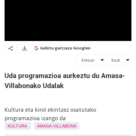
Gehitu gaitzazu Googlen
Entzun
Itzuli
Uda programazioa aurkeztu du Amasa-
Villabonako Udalak
Kultura eta kirol ekintzez osatutako
programazioa izango da
KULTURA
AMASA-VILLABONA