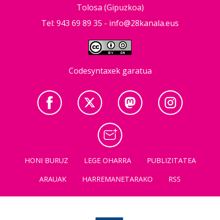
Tolosa (Gipuzkoa)
Tel: 943 69 89 35 -
info@28kanala.eus
Codesyntaxek garatua
HONI BURUZ
LEGE OHARRA
PUBLIZITATEA
ARAUAK
HARREMANETARAKO
RSS