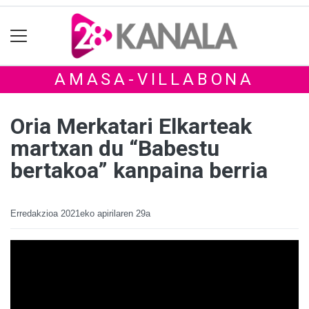
AMASA-VILLABONA
Oria Merkatari Elkarteak
martxan du “Babestu
bertakoa” kanpaina berria
Erredakzioa
2021eko apirilaren 29a