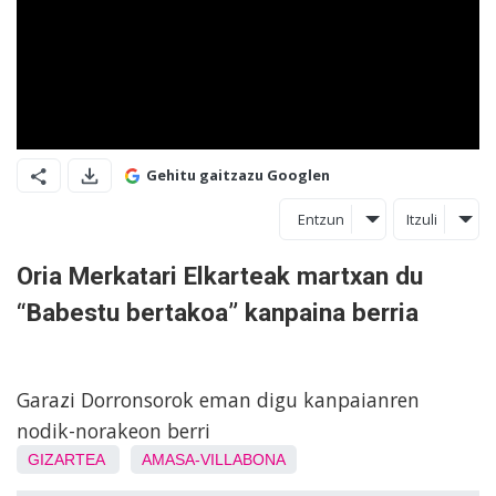
Gehitu gaitzazu Googlen
Entzun
Itzuli
Oria Merkatari Elkarteak martxan du
“Babestu bertakoa” kanpaina berria
Garazi Dorronsorok eman digu kanpaianren
nodik-norakeon berri
GIZARTEA
AMASA-VILLABONA