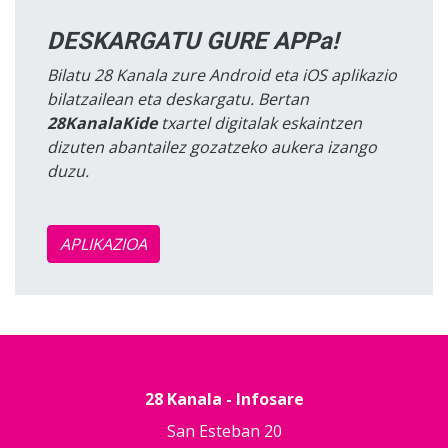
DESKARGATU GURE APPa!
Bilatu 28 Kanala zure Android eta iOS aplikazio
bilatzailean eta deskargatu. Bertan
28KanalaKide
txartel digitalak eskaintzen
dizuten abantailez gozatzeko aukera izango
duzu.
APLIKAZIOA
28 Kanala - Infosare
San Esteban 20