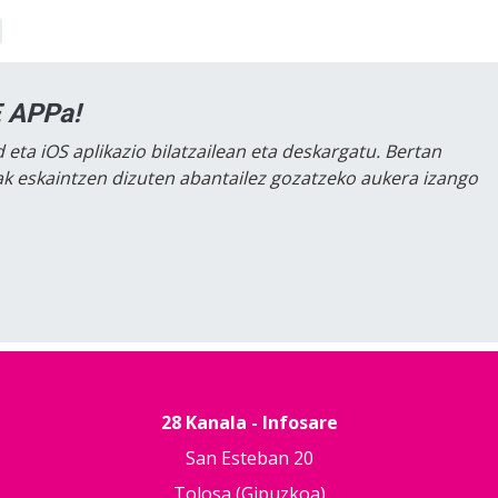
 APPa!
 eta iOS aplikazio bilatzailean eta deskargatu. Bertan
lak eskaintzen dizuten abantailez gozatzeko aukera izango
28 Kanala - Infosare
San Esteban 20
Tolosa (Gipuzkoa)