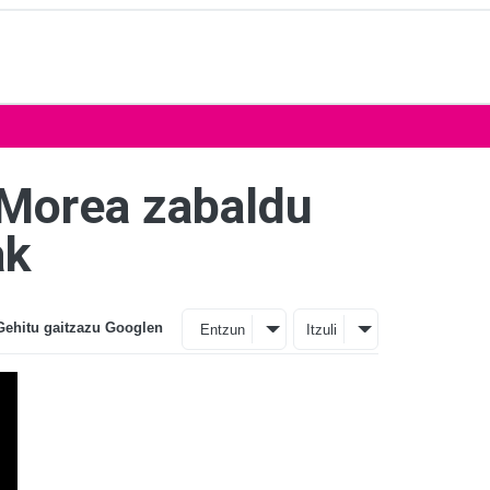
Morea zabaldu
ak
Gehitu gaitzazu Googlen
Entzun
Itzuli