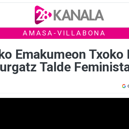
AMASA-VILLABONA
ko Emakumeon Txoko 
Lurgatz Talde Feminist