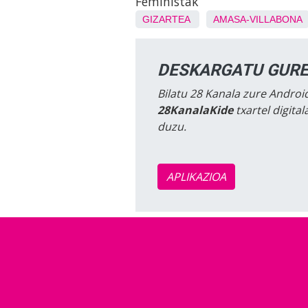
Feministak
GIZARTEA
AMASA-VILLABONA
DESKARGATU GURE
Bilatu 28 Kanala zure Android
28KanalaKide
txartel digita
duzu.
APLIKAZIOA