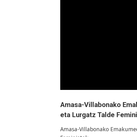
Amasa-Villabonako Ema
eta Lurgatz Talde Femin
Amasa-Villabonako Emakumeon