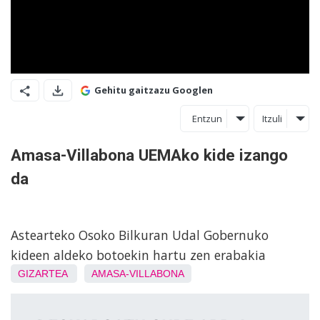
Gehitu gaitzazu Googlen
Entzun
Itzuli
Amasa-Villabona UEMAko kide izango
da
Astearteko Osoko Bilkuran Udal Gobernuko
kideen aldeko botoekin hartu zen erabakia
GIZARTEA
AMASA-VILLABONA