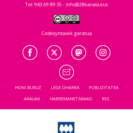
Tel: 943 69 89 35 -
info@28kanala.eus
Codesyntaxek garatua
HONI BURUZ
LEGE OHARRA
PUBLIZITATEA
ARAUAK
HARREMANETARAKO
RSS