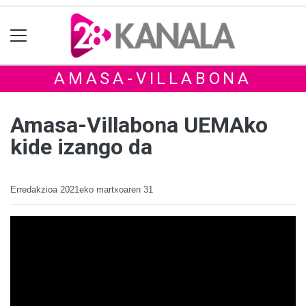
AMASA-VILLABONA
Amasa-Villabona UEMAko
kide izango da
Erredakzioa
2021eko martxoaren 31