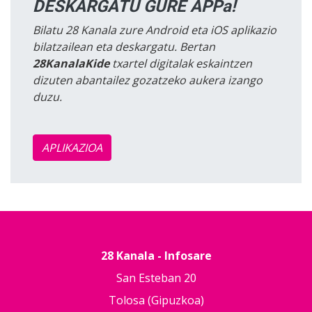
DESKARGATU GURE APPa!
Bilatu 28 Kanala zure Android eta iOS aplikazio
bilatzailean eta deskargatu. Bertan
28KanalaKide
txartel digitalak eskaintzen
dizuten abantailez gozatzeko aukera izango
duzu.
APLIKAZIOA
28 Kanala - Infosare
San Esteban 20
Tolosa (Gipuzkoa)