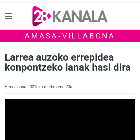
AMASA-VILLABONA
Larrea auzoko errepidea
konpontzeko lanak hasi dira
Erredakzioa
2021eko martxoaren 23a