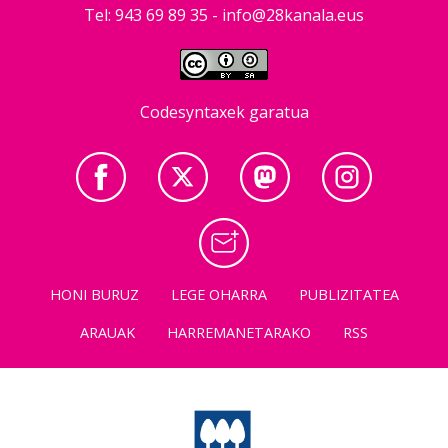
Tel: 943 69 89 35 -
info@28kanala.eus
Codesyntaxek garatua
HONI BURUZ
LEGE OHARRA
PUBLIZITATEA
ARAUAK
HARREMANETARAKO
RSS