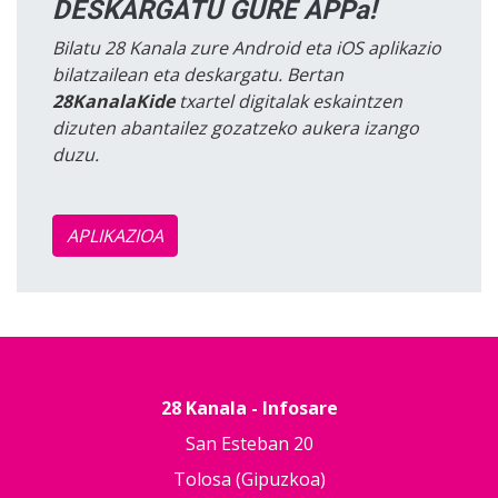
DESKARGATU GURE APPa!
Bilatu 28 Kanala zure Android eta iOS aplikazio
bilatzailean eta deskargatu. Bertan
28KanalaKide
txartel digitalak eskaintzen
dizuten abantailez gozatzeko aukera izango
duzu.
APLIKAZIOA
28 Kanala - Infosare
San Esteban 20
Tolosa (Gipuzkoa)