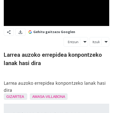
Gehitu gaitzazu Googlen
Entzun
Itzuli
Larrea auzoko errepidea konpontzeko
lanak hasi dira
Larrea auzoko errepidea konpontzeko lanak hasi
dira
GIZARTEA
AMASA-VILLABONA