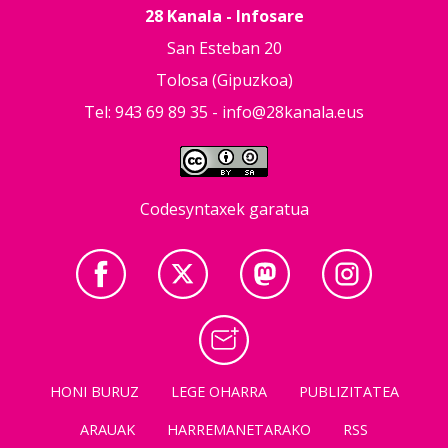
28 Kanala - Infosare
San Esteban 20
Tolosa (Gipuzkoa)
Tel: 943 69 89 35 -
info@28kanala.eus
Codesyntaxek garatua
HONI BURUZ
LEGE OHARRA
PUBLIZITATEA
ARAUAK
HARREMANETARAKO
RSS