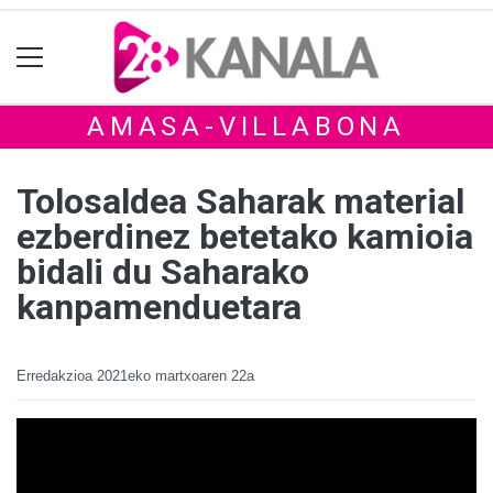
AMASA-VILLABONA
Tolosaldea Saharak material
ezberdinez betetako kamioia
bidali du Saharako
kanpamenduetara
Erredakzioa
2021eko martxoaren 22a