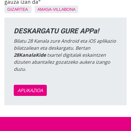
gauza izan da"
GIZARTEA
AMASA-VILLABONA
DESKARGATU GURE APPa!
Bilatu 28 Kanala zure Android eta iOS aplikazio
bilatzailean eta deskargatu. Bertan
28KanalaKide
txartel digitalak eskaintzen
dizuten abantailez gozatzeko aukera izango
duzu.
APLIKAZIOA