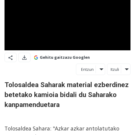
Gehitu gaitzazu Googlen
Entzun
Itzuli
Tolosaldea Saharak material ezberdinez
betetako kamioia bidali du Saharako
kanpamenduetara
Tolosaldea Sahara: "Azkar azkar antolatutako