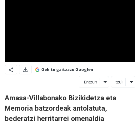
Gehitu gaitzazu Googlen
Entzun
Itzuli
Amasa-Villabonako Bizikidetza eta
Memoria batzordeak antolatuta,
bederatzi herritarrei omenaldia