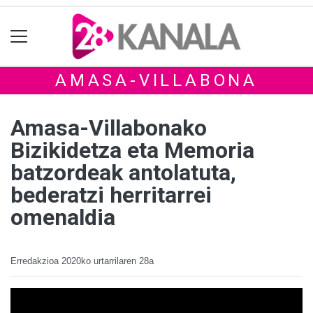
AMASA-VILLABONA
Amasa-Villabonako
Bizikidetza eta Memoria
batzordeak antolatuta,
bederatzi herritarrei
omenaldia
Erredakzioa
2020ko urtarrilaren 28a