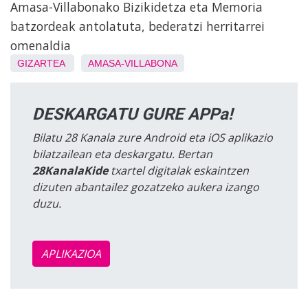
Amasa-Villabonako Bizikidetza eta Memoria
batzordeak antolatuta, bederatzi herritarrei
omenaldia
GIZARTEA
AMASA-VILLABONA
DESKARGATU GURE APPa!
Bilatu 28 Kanala zure Android eta iOS aplikazio
bilatzailean eta deskargatu. Bertan
28KanalaKide
txartel digitalak eskaintzen
dizuten abantailez gozatzeko aukera izango
duzu.
APLIKAZIOA