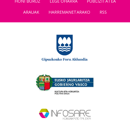
HONI BURUZ
LEGE OHARRA
PUBLIZITATEA
ARAUAK
HARREMANETARAKO
RSS