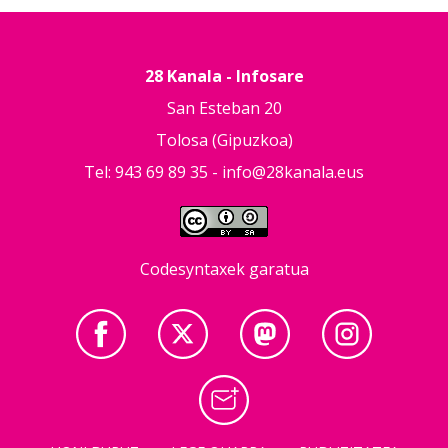
28 Kanala - Infosare
San Esteban 20
Tolosa (Gipuzkoa)
Tel: 943 69 89 35 -
info@28kanala.eus
Codesyntaxek garatua