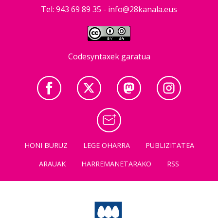
Tel: 943 69 89 35 -
info@28kanala.eus
Codesyntaxek garatua
HONI BURUZ
LEGE OHARRA
PUBLIZITATEA
ARAUAK
HARREMANETARAKO
RSS