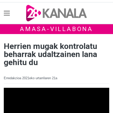
AMASA-VILLABONA
Herrien mugak kontrolatu
beharrak udaltzainen lana
gehitu du
Erredakzioa
2021eko urtarrilaren 21a