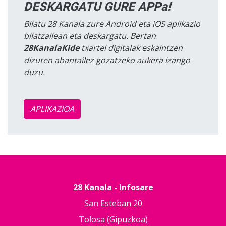
DESKARGATU GURE APPa!
Bilatu 28 Kanala zure Android eta iOS aplikazio
bilatzailean eta deskargatu. Bertan
28KanalaKide
txartel digitalak eskaintzen
dizuten abantailez gozatzeko aukera izango
duzu.
APLIKAZIOA
28 Kanala - Infosare
San Esteban 20
Tolosa (Gipuzkoa)