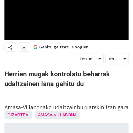
Gehitu gaitzazu Googlen
Entzun
Itzuli
Herrien mugak kontrolatu beharrak
udaltzainen lana gehitu du
Amasa-Villabonako udaltzainburuarekin izan gara
GIZARTEA
AMASA-VILLABONA