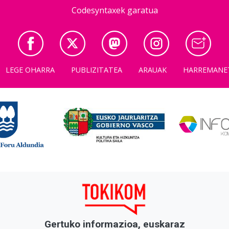
Codesyntaxek garatua
LEGE OHARRA
PUBLIZITATEA
ARAUAK
HARREMANE
Gertuko informazioa, euskaraz