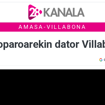
AMASA-VILLABONA
 oparoarekin dator Vil