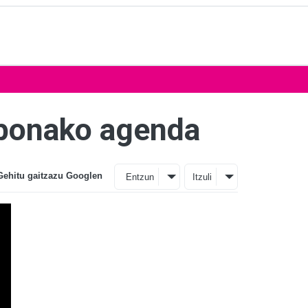
labonako agenda
Gehitu gaitzazu Googlen
Entzun
Itzuli