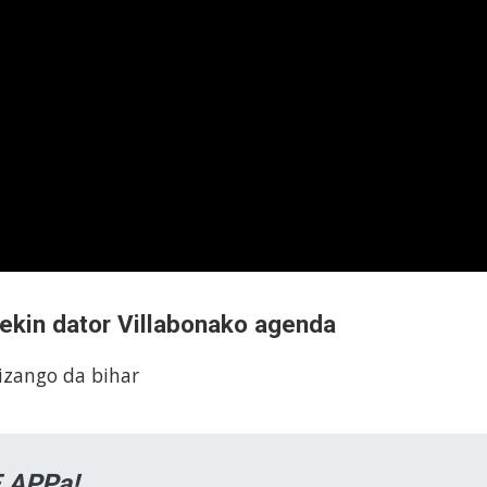
rekin dator Villabonako agenda
izango da bihar
 APPa!