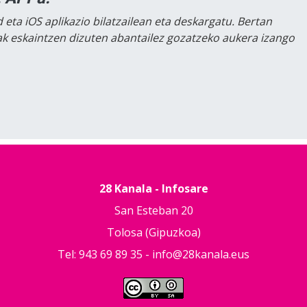
 eta iOS aplikazio bilatzailean eta deskargatu. Bertan
lak eskaintzen dizuten abantailez gozatzeko aukera izango
28 Kanala - Infosare
San Esteban 20
Tolosa (Gipuzkoa)
Tel: 943 69 89 35 -
info@28kanala.eus