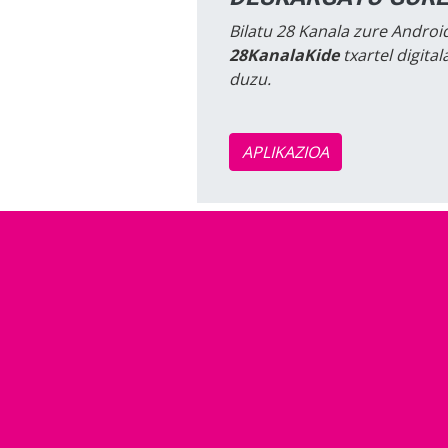
Bilatu 28 Kanala zure Android
28KanalaKide
txartel digita
duzu.
APLIKAZIOA