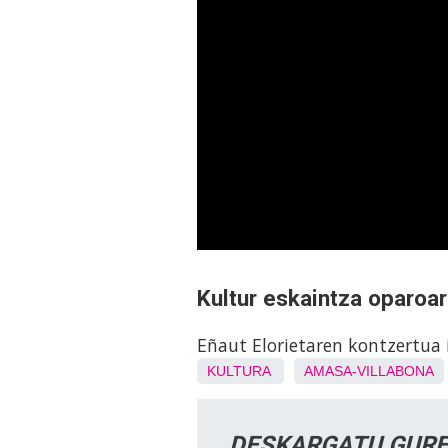
Kultur eskaintza oparoa
Eñaut Elorietaren kontzertua 
KULTURA
AMASA-VILLABONA
DESKARGATU GURE