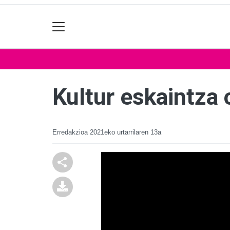
Kultur eskaintza
Erredakzioa
2021eko urtarrilaren 13a