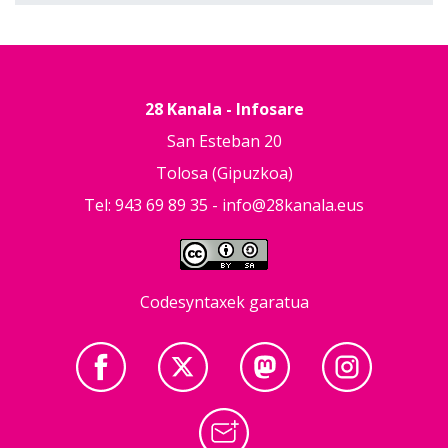
28 Kanala - Infosare
San Esteban 20
Tolosa (Gipuzkoa)
Tel: 943 69 89 35 -
info@28kanala.eus
Codesyntaxek garatua