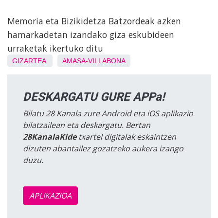
Memoria eta Bizikidetza Batzordeak azken
hamarkadetan izandako giza eskubideen
urraketak ikertuko ditu
GIZARTEA
AMASA-VILLABONA
DESKARGATU GURE APPa!
Bilatu 28 Kanala zure Android eta iOS aplikazio
bilatzailean eta deskargatu. Bertan
28KanalaKide
txartel digitalak eskaintzen
dizuten abantailez gozatzeko aukera izango
duzu.
APLIKAZIOA