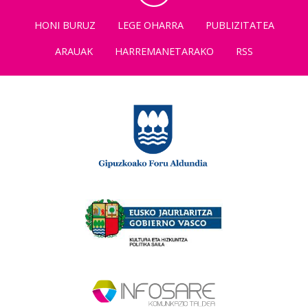
HONI BURUZ
LEGE OHARRA
PUBLIZITATEA
ARAUAK
HARREMANETARAKO
RSS