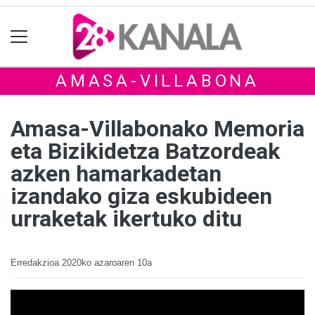
AMASA-VILLABONA
Amasa-Villabonako Memoria
eta Bizikidetza Batzordeak
azken hamarkadetan
izandako giza eskubideen
urraketak ikertuko ditu
Erredakzioa
2020ko azaroaren 10a