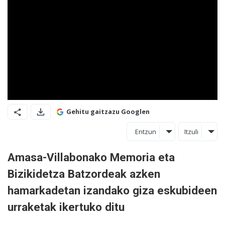
Gehitu gaitzazu Googlen
Entzun
Itzuli
Amasa-Villabonako Memoria eta
Bizikidetza Batzordeak azken
hamarkadetan izandako giza eskubideen
urraketak ikertuko ditu