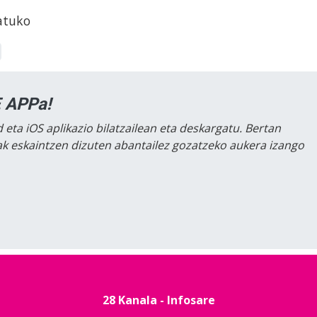
patuko
 APPa!
 eta iOS aplikazio bilatzailean eta deskargatu. Bertan
lak eskaintzen dizuten abantailez gozatzeko aukera izango
28 Kanala - Infosare