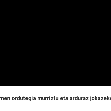
rnen ordutegia murriztu eta arduraz jokazek