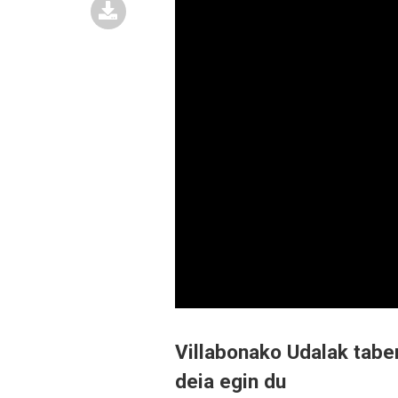
Villabonako Udalak tabe
deia egin du