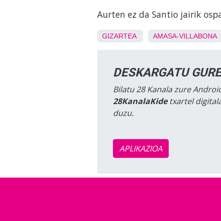
Aurten ez da Santio jairik os
GIZARTEA
AMASA-VILLABONA
DESKARGATU GURE
Bilatu 28 Kanala zure Android
28KanalaKide
txartel digita
duzu.
APLIKAZIOA