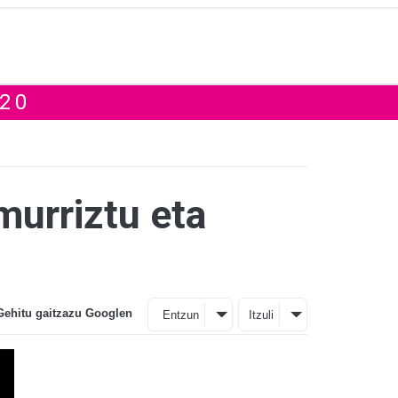
20
murriztu eta
Gehitu gaitzazu Googlen
Entzun
Itzuli