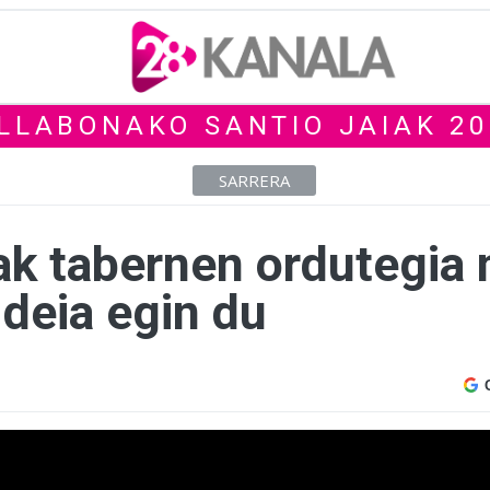
ILLABONAKO SANTIO JAIAK 20
SARRERA
ak tabernen ordutegia 
deia egin du