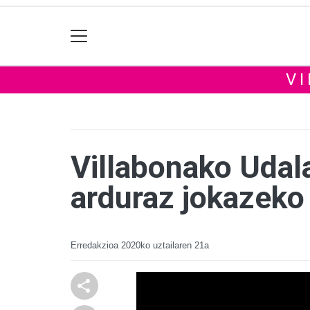
V
Villabonako Udal
arduraz jokazeko 
Erredakzioa
2020ko uztailaren 21a