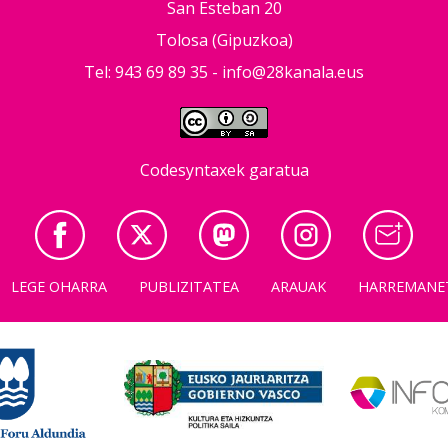
San Esteban 20
Tolosa (Gipuzkoa)
Tel: 943 69 89 35 -
info@28kanala.eus
Codesyntaxek garatua
LEGE OHARRA
PUBLIZITATEA
ARAUAK
HARREMANE