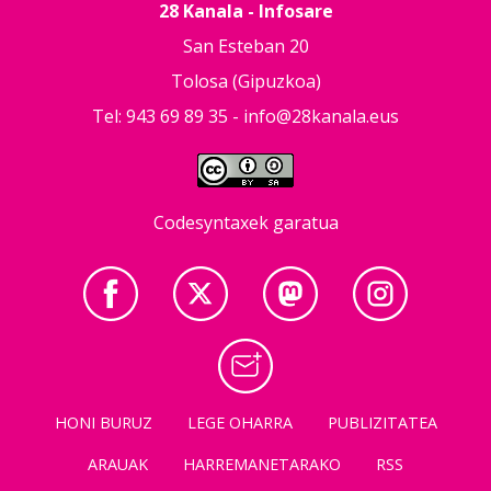
28 Kanala - Infosare
San Esteban 20
Tolosa (Gipuzkoa)
Tel: 943 69 89 35 -
info@28kanala.eus
Codesyntaxek garatua
HONI BURUZ
LEGE OHARRA
PUBLIZITATEA
ARAUAK
HARREMANETARAKO
RSS