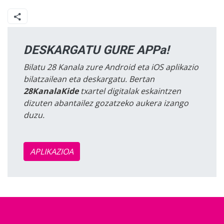
DESKARGATU GURE APPa!
Bilatu 28 Kanala zure Android eta iOS aplikazio
bilatzailean eta deskargatu. Bertan
28KanalaKide
txartel digitalak eskaintzen
dizuten abantailez gozatzeko aukera izango
duzu.
APLIKAZIOA