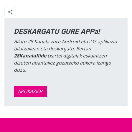
DESKARGATU GURE APPa!
Bilatu 28 Kanala zure Android eta iOS aplikazio
bilatzailean eta deskargatu. Bertan
28KanalaKide
txartel digitalak eskaintzen
dizuten abantailez gozatzeko aukera izango
duzu.
APLIKAZIOA