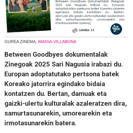
GUREA ZINEMA,
AMASA-VILLABONA
Between Goodbyes dokumentalak
Zinegoak 2025 Sari Nagusia irabazi du.
Europan adoptatutako pertsona batek
Koreako jatorrira egindako bidaia
kontatzen du. Bertan, damuak eta
gaizki-ulertu kulturalak azaleratzen dira,
samurtasunarekin, umorearekin eta
irmotasunarekin batera.