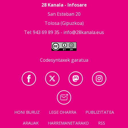
28 Kanala - Infosare
San Esteban 20
Tolosa (Gipuzkoa)
Tel: 943 69 89 35 -
info@28kanala.eus
Codesyntaxek garatua
HONI BURUZ
LEGE OHARRA
PUBLIZITATEA
ARAUAK
HARREMANETARAKO
RSS