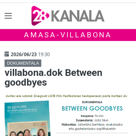
AMASA-VILLABONA
2026/06/23
19:30
DOKUMENTALA
villabona.dok Between
goodbyes