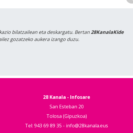
kazio bilatzailean eta deskargatu. Bertan
28KanalaKide
tailez gozatzeko aukera izango duzu.
28 Kanala - Infosare
San Esteban 20
Tolosa (Gipuzkoa)
Tel: 943 69 89 35 -
info@28kanala.eus