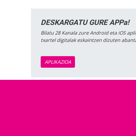
DESKARGATU GURE APPa!
Bilatu 28 Kanala zure Android eta iOS apli
txartel digitalak eskaintzen dizuten aban
APLIKAZIOA