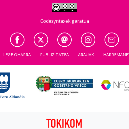
Codesyntaxek garatua
LEGE OHARRA
PUBLIZITATEA
ARAUAK
HARREMANE