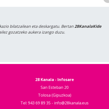
kazio bilatzailean eta deskargatu. Bertan
28KanalaKide
tailez gozatzeko aukera izango duzu.
28 Kanala - Infosare
San Esteban 20
Tolosa (Gipuzkoa)
Tel: 943 69 89 35 -
info@28kanala.eus