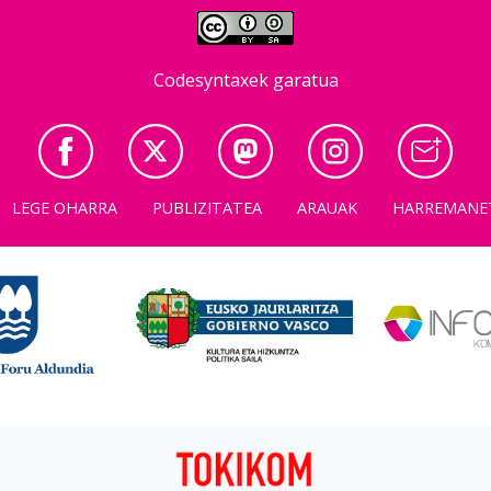
Codesyntaxek garatua
LEGE OHARRA
PUBLIZITATEA
ARAUAK
HARREMANE