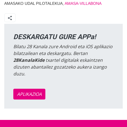
AMASAKO UDAL PILOTALEKUA,
AMASA-VILLABONA
DESKARGATU GURE APPa!
Bilatu 28 Kanala zure Android eta iOS aplikazio
bilatzailean eta deskargatu. Bertan
28KanalaKide
txartel digitalak eskaintzen
dizuten abantailez gozatzeko aukera izango
duzu.
APLIKAZIOA