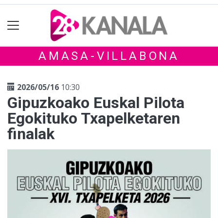
AMASA-VILLABONA
2026/05/16
10:30
Gipuzkoako Euskal Pilota
Egokituko Txapelketaren
finalak