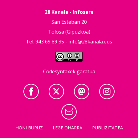
28 Kanala - Infosare
San Esteban 20
Tolosa (Gipuzkoa)
Tel: 943 69 89 35 -
info@28kanala.eus
Codesyntaxek garatua
HONI BURUZ
LEGE OHARRA
PUBLIZITATEA