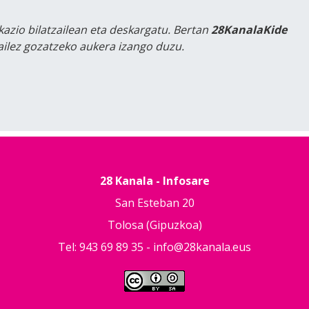
kazio bilatzailean eta deskargatu. Bertan
28KanalaKide
tailez gozatzeko aukera izango duzu.
28 Kanala - Infosare
San Esteban 20
Tolosa (Gipuzkoa)
Tel: 943 69 89 35 -
info@28kanala.eus