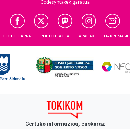
Codesyntaxek garatua
LEGE OHARRA
PUBLIZITATEA
ARAUAK
HARREMANE
Gertuko informazioa, euskaraz