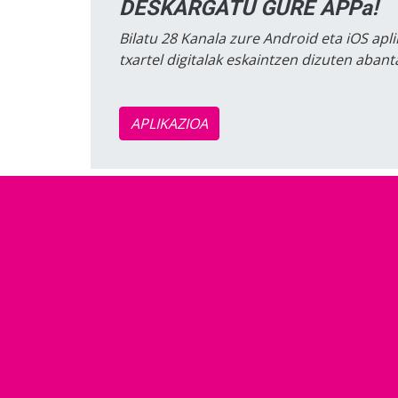
DESKARGATU GURE APPa!
Bilatu 28 Kanala zure Android eta iOS apli
txartel digitalak eskaintzen dizuten aban
APLIKAZIOA